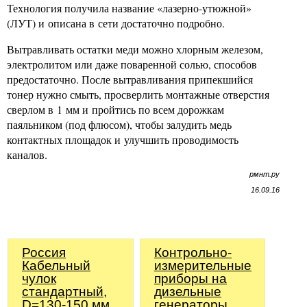
Технология получила название «лазерно-утюжной»
(ЛУТ) и описана в сети достаточно подробно.
Вытравливать остатки меди можно хлорным железом,
электролитом или даже поваренной солью, способов
предостаточно. После вытравливания припекшийся
тонер нужно смыть, просверлить монтажные отверстия
сверлом в 1 мм и пройтись по всем дорожкам
паяльником (под флюсом), чтобы залудить медь
контактных площадок и улучшить проводимость
каналов.
рмнт.ру
16.09.16
Россия
Контрольно-
Кабельный
измерительные
чулок
приборы на
стандартный,
дизельные
D=130-150 мм,
генераторы.