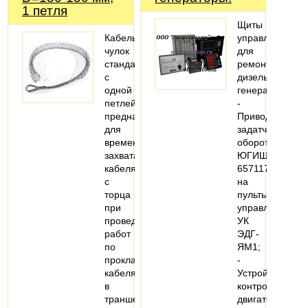
1 петля
Щиты
Кабельный
управления
чулок
для
стандартный
ремонта
с
дизель-
одной
генераторов:
петлей,
-
предназначен
Привод
для
задатчика
временного
оборотов
захвата
ЮГИШ
кабеля
657117.001
с
на
торца
пульты
при
управления
проведении
УК
работ
ЭДГ-
по
ЯМ1;
прокладке
-
кабеля
Устройство
в
контроля
траншеях,
двигателя…