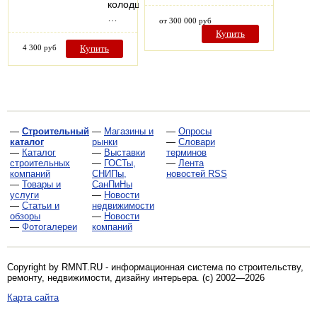
колодцах,
…
от 300 000 руб
Купить
4 300 руб
Купить
—
Строительный
—
Магазины и
—
Опросы
каталог
рынки
—
Словари
—
Каталог
—
Выставки
терминов
строительных
—
ГОСТы,
—
Лента
компаний
СНИПы,
новостей RSS
—
Товары и
СанПиНы
услуги
—
Новости
—
Статьи и
недвижимости
обзоры
—
Новости
—
Фотогалереи
компаний
Copyright by RMNT.RU - информационная система по
строительству,
ремонту, недвижимости, дизайну интерьера
. (c) 2002—2026
Карта сайта