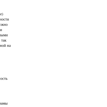
е)
ности
нужно
ми
нными
 так
ной на
ность
 рамы