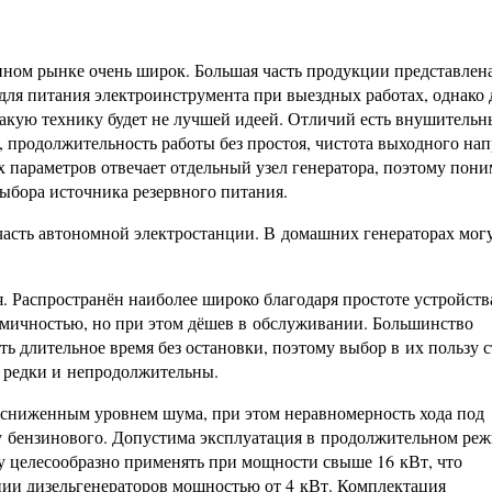
нном рынке очень широк. Большая часть продукции представлен
ля питания электроинструмента при выездных работах, однако 
такую технику будет не лучшей идеей. Отличий есть внушитель
, продолжительность работы без простоя, чистота выходного на
х параметров отвечает отдельный узел генератора, поэтому пон
выбора источника резервного питания.
часть автономной электростанции. В домашних генераторах мог
. Распространён наиболее широко благодаря простоте устройства
омичностью, но при этом дёшев в обслуживании. Большинство
ь длительное время без остановки, поэтому выбор в их пользу 
и редки и непродолжительны.
я сниженным уровнем шума, при этом неравномерность хода под
м у бензинового. Допустима эксплуатация в продолжительном реж
у целесообразно применять при мощности свыше 16 кВт, что
ии дизельгенераторов мощностью от 4 кВт. Комплектация