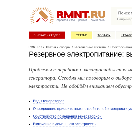
Наприме
строительство
ремонт
дом и дача
ВЫБРАТЬ РАЗДЕЛ
СТАТЬИ
ТОВАРЫ
КАТАЛ
RMNT.RU
/
Статьи и обзоры
/
Инженерные системы
/
Электроснабж
Резервное электропитание: в
Проблемы с перебоями электроснабжения м
генератора. Сегодня мы поговорим о выборе
электросети. Не обойдём вниманием обуст
Виды генераторов
Определение приоритетных потребителей и мощности ус
Обустройство помещения генераторной
Включение в домашнюю электросеть