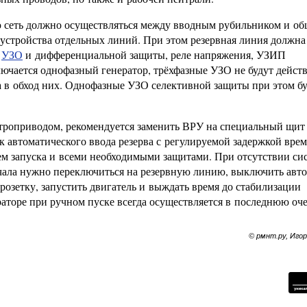
 сеть должно осуществляться между вводным рубильником и о
устройства отдельных линий. При этом резервная линия должна
:
УЗО
и дифференциальной защиты, реле напряжения, УЗИП
лючается однофазный генератор, трёхфазные УЗО не будут действ
 в обход них. Однофазные УЗО селективной защиты при этом б
ктроприводом, рекомендуется заменить ВРУ на специальный щит
к автоматического ввода резерва с регулируемой задержкой вре
ем запуска и всеми необходимыми защитами. При отсутствии си
ачала нужно переключиться на резервную линию, выключить авто
розетку, запустить двигатель и выждать время до стабилизации
аторе при ручном пуске всегда осуществляется в последнюю оче
© рмнт.ру, Иго