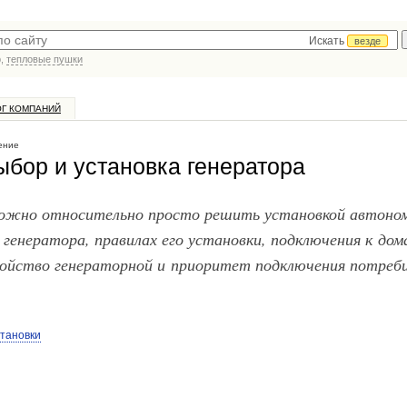
Искать
везде
р,
тепловые пушки
ОГ КОМПАНИЙ
ение
ыбор и установка генератора
ожно относительно просто решить установкой автоно
 генератора, правилах его установки, подключения к до
ройство генераторной и приоритет подключения потреб
тановки