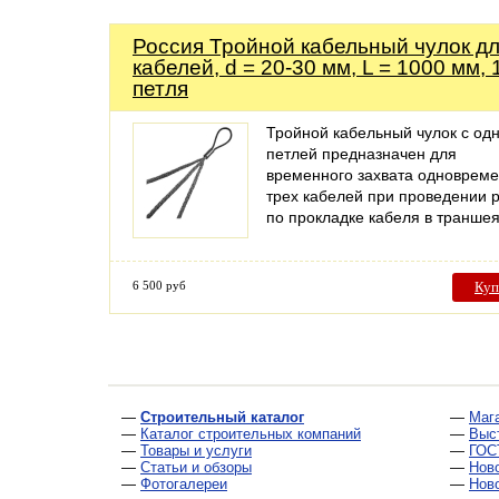
Россия Тройной кабельный чулок дл
кабелей, d = 20-30 мм, L = 1000 мм, 
петля
Тройной кабельный чулок с од
петлей предназначен для
временного захвата одноврем
трех кабелей при проведении 
по прокладке кабеля в транше
6 500 руб
Куп
—
Строительный каталог
—
Маг
—
Каталог строительных компаний
—
Выс
—
Товары и услуги
—
ГОС
—
Статьи и обзоры
—
Нов
—
Фотогалереи
—
Нов