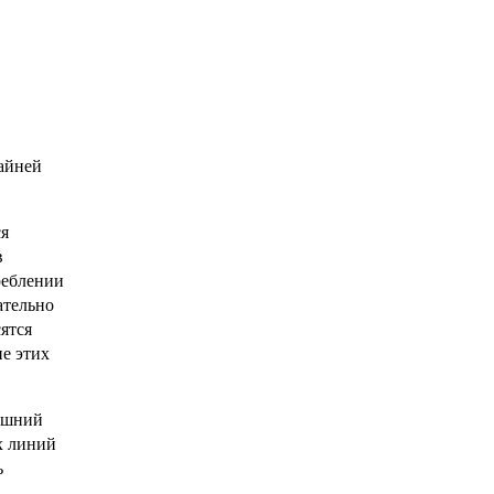
райней
ся
в
реблении
ательно
ятся
ие этих
машний
х линий
ь