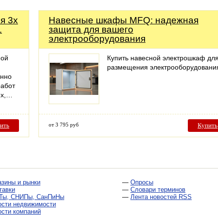
я 3х
Навесные шкафы MFQ: надежная
1
защита для вашего
электрооборудования
ной
Купить навесной электрошкаф дл
размещения электрооборудовани
енно
работ
ях,…
ить
от 3 795 руб
Купить
азины и рынки
—
Опросы
тавки
—
Словари терминов
Ты, СНИПы, СанПиНы
—
Лента новостей RSS
ости недвижимости
ости компаний