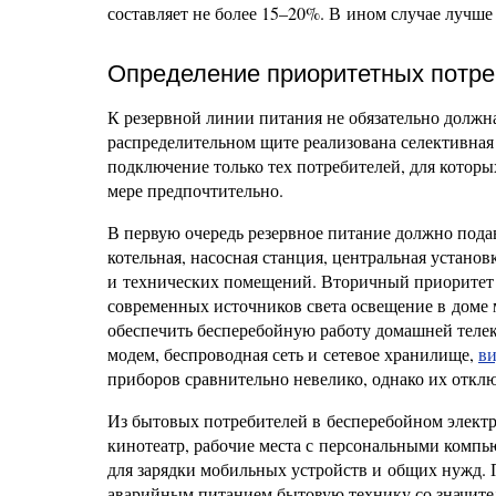
составляет не более 15–20%. В ином случае лучш
Определение приоритетных потре
К резервной линии питания не обязательно должна
распределительном щите реализована селективная
подключение только тех потребителей, для котор
мере предпочтительно.
В первую очередь резервное питание должно пода
котельная, насосная станция, центральная устан
и технических помещений. Вторичный приоритет о
современных источников света освещение в доме
обеспечить бесперебойную работу домашней телек
модем, беспроводная сеть и сетевое хранилище,
в
приборов сравнительно невелико, однако их отклю
Из бытовых потребителей в бесперебойном элект
кинотеатр, рабочие места с персональными компь
для зарядки мобильных устройств и общих нужд. 
аварийным питанием бытовую технику со значите