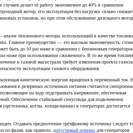
е случаев делает её работу экономичнее до 40% в сравнении
троходный мотор, его эксплуатация без нагрузки сильно снижае
нзиновых установок, но при этом обслуживание дизельного мото
— аналог бензинового мотора, использующий в качестве топлива
иво. Главное преимущество — это высокая экономичность: стои
жет быть до 10 раз ниже в сравнении с бензиновым генераторо
 раз ниже при использовании сжиженного. В то же время топлив
лючение к газовой магистрали требует изменения проекта газос
опасности эксплуатации газового оборудования.
бразующая кинетическую энергию вращения в переменный ток. 
зования в резервных источниках питания считаются синхронны
 позволяющие на ходу подстраивать напряжение, обеспечивая
ений. Обеспечение стабильной синусоиды для подключения
(оргтехника, котлы, холодильники) в генераторах достигается
виден. Отдавать предпочтение трёхфазному источнику следует т
на по фазам, как правило,
допустимый перекос
для генераторов