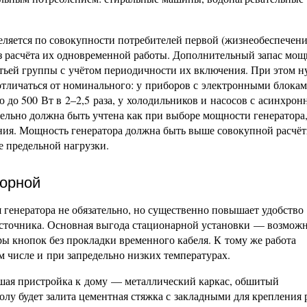
ляется по совокупности потребителей первой (жизнеобеспечени
з расчёта их одновременной работы. Дополнительный запас мощ
етьей группы с учётом периодичности их включения. При этом 
 отличаться от номинального: у приборов с электронными блока
до 500 Вт в 2–2,5 раза, у холодильников и насосов с асинхро
тельно должна быть учтена как при выборе мощности генератора,
ния. Мощность генератора должна быть выше совокупной расчёт
е предельной нагрузки.
торной
генератора не обязательно, но существенно повышает удобство
источника. Основная выгода стационарной установки — возмож
ры кнопок без прокладки временного кабеля. К тому же работа
м числе и при запредельно низких температурах.
ьшая пристройка к дому — металлический каркас, обшитый
лу будет залита цементная стяжка с закладными для крепления