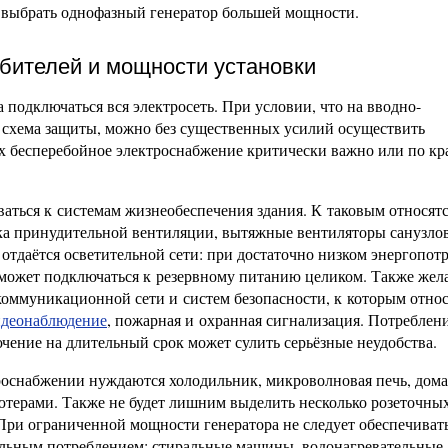
е выбрать однофазный генератор большей мощности.
бителей и мощности установки
 подключаться вся электросеть. При условии, что на вводно-
 схема защиты, можно без существенных усилий осуществить
ых бесперебойное электроснабжение критически важно или по к
ваться к системам жизнеобеспечения здания. К таковым относят
овка принудительной вентиляции, вытяжные вентиляторы санузло
тдаётся осветительной сети: при достаточно низком энергопот
 может подключаться к резервному питанию целиком. Также жел
оммуникационной сети и систем безопасности, к которым относ
идеонаблюдение
, пожарная и охранная сигнализация. Потреблен
чение на длительный срок может сулить серьёзные неудобства.
роснабжении нуждаются холодильник, микроволновая печь, до
ютерами. Также не будет лишним выделить несколько розеточны
При ограниченной мощности генератора не следует обеспечиват
льным потреблением: стиральные машины, водонагревательные