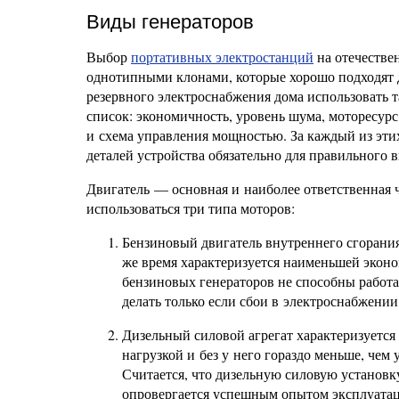
Виды генераторов
Выбор
портативных электростанций
на отечестве
однотипными клонами, которые хорошо подходят д
резервного электроснабжения дома использовать 
список: экономичность, уровень шума, моторесурс
и схема управления мощностью. За каждый из эти
деталей устройства обязательно для правильного 
Двигатель — основная и наиболее ответственная 
использоваться три типа моторов:
Бензиновый двигатель внутреннего сгорания
же время характеризуется наименьшей экон
бензиновых генераторов не способны работат
делать только если сбои в электроснабжени
Дизельный силовой агрегат характеризуетс
нагрузкой и без у него гораздо меньше, че
Считается, что дизельную силовую установк
опровергается успешным опытом эксплуатац