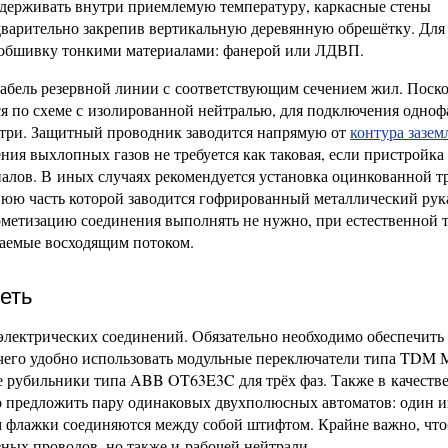
ддерживать внутри приемлемую температуру, каркасные стены
дварительно закрепив вертикальную деревянную обрешётку. Для
обшивку тонкими материалами: фанерой или ЛДВП.
абель резервной линии с соответствующим сечением жил. Поск
я по схеме с изолированной нейтралью, для подключения одноф
 три. Защитный проводник заводится напрямую от
контура зазем
ния выхлопных газов не требуется как таковая, если пристройка
налов. В иных случаях рекомендуется установка оцинкованной т
нюю часть которой заводится гофрированный металлический рук
метизацию соединения выполнять не нужно, при естественной т
каемые восходящим потоком.
еть
электрических соединений. Обязательно необходимо обеспечить
 чего удобно использовать модульные переключатели типа TDM
 рубильники типа ABB OT63E3C для трёх фаз. Также в качеств
 предложить пару одинаковых двухполюсных автоматов: один и
ем флажки соединяются между собой штифтом. Крайне важно, чт
ных проводов, но также и рабочей нейтрали.