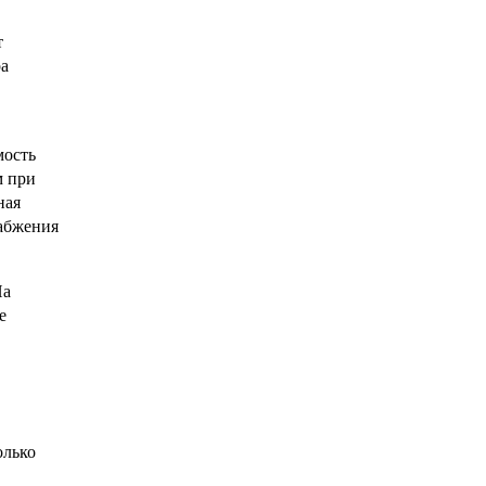
т
ра
мость
м при
ная
набжения
На
е
олько