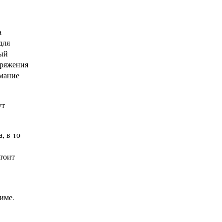
а
для
ный
пряжения
имание
ут
, в то
стоит
име.