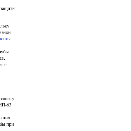
 защиты
ольку
азной
ления
рубы
ав,
яге
 защиту
 МП-63
е
з них
обы при