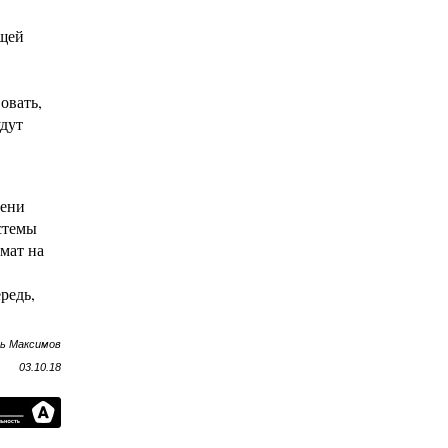
бщей
овать,
удут
мени
стемы
мат на
редь,
рь Максимов
03.10.18