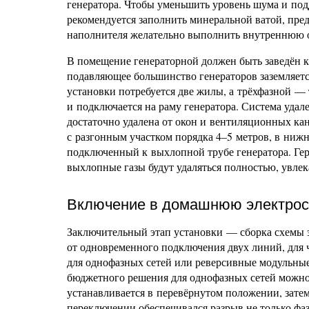
генератора. Чтобы уменьшить уровень шума и по
рекомендуется заполнить минеральной ватой, пре
наполнителя желательно выполнить внутреннюю 
В помещение генераторной должен быть заведён к
подавляющее большинство генераторов заземляетс
установки потребуется две жилы, а трёхфазной —
и подключается на раму генератора. Система удале
достаточно удалена от окон и вентиляционных ка
с разгонным участком порядка 4–5 метров, в ниж
подключенный к выхлопной трубе генератора. Гер
выхлопные газы будут удаляться полностью, увле
Включение в домашнюю электрос
Заключительный этап установки — сборка схемы 
от одновременного подключения двух линий, для
для однофазных сетей или реверсивные модульные
бюджетного решения для однофазных сетей можно
устанавливается в перевёрнутом положении, зат
переключении обеспечивался разрыв не только фаз