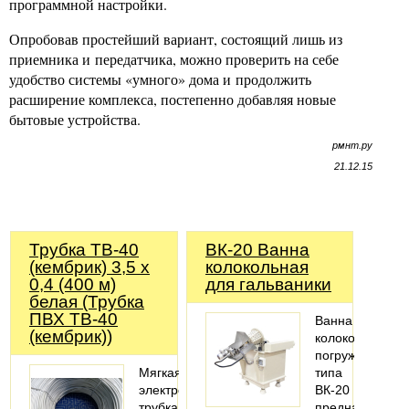
программной настройки.
Опробовав простейший вариант, состоящий лишь из
приемника и передатчика, можно проверить на себе
удобство системы «умного» дома и продолжить
расширение комплекса, постепенно добавляя новые
бытовые устройства.
рмнт.ру
21.12.15
Трубка ТВ-40
ВК-20 Ванна
(кембрик) 3,5 х
колокольная
0,4 (400 м)
для гальваники
белая (Трубка
ПВХ ТВ-40
Ванна
(кембрик))
колокольная
погружного
Мягкая
типа
электроизоляционная
ВК-20
трубка
предназначена