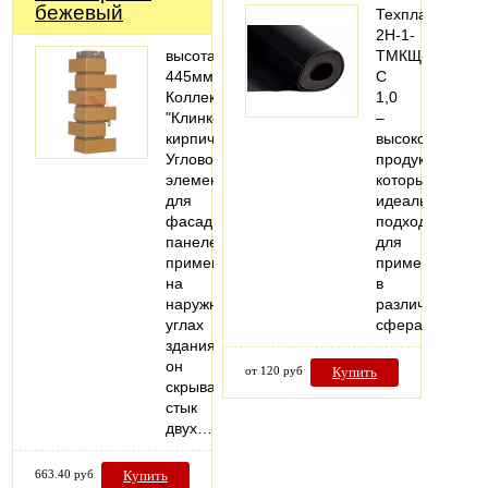
бежевый
Техпластина
2Н-1-
высота:
ТМКЩ-
445мм
С
Коллекция
1,0
"Клинкерный
–
кирпич".
высококачеств
Угловой
продукт,
элемент
который
для
идеально
фасадных
подходит
панелей
для
применяется
применения
на
в
наружных
различных
углах
сферах.
здания,
он
от 120 руб
Купить
скрывает
стык
двух…
663.40 руб
Купить