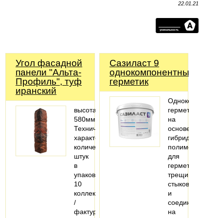
22.01.21
Угол фасадной
Сазиласт 9
панели "Альта-
однокомпонентный
Профиль", туф
герметик
иранский
Однокомпонен
высота:
герметик
580мм
на
Технические
основе
характеристики
гибридного
количество
полимера,
штук
для
в
герметизация
упаковке:
трещин,
10
стыков
коллекция
и
/
соединений
фактура:
на