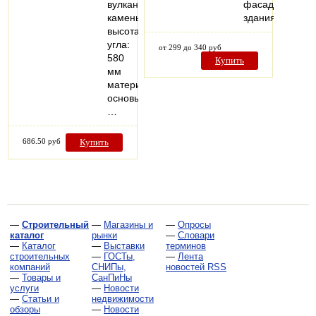
вулканический
фасадах
камень
здания.
высота
угла:
от 299 до 340 руб
580
Купить
мм
материал
основы:
…
686.50 руб
Купить
—
Строительный
—
Магазины и
—
Опросы
каталог
рынки
—
Словари
—
Каталог
—
Выставки
терминов
строительных
—
ГОСТы,
—
Лента
компаний
СНИПы,
новостей RSS
—
Товары и
СанПиНы
услуги
—
Новости
—
Статьи и
недвижимости
обзоры
—
Новости