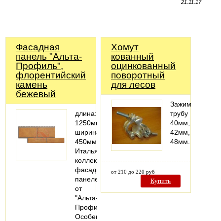
21.11.17
Фасадная
Хомут
панель "Альта-
кованный
Профиль",
оцинкованный
флорентийский
поворотный
камень
для лесов
бежевый
Зажимает
длина:
трубу
1250мм;
40мм,
ширина:
42мм,
450мм
48мм.
Итальянская
коллекция
фасадных
от 210 до 220 руб
панелей
Купить
от
"Альта-
Профиль".
Особенностью