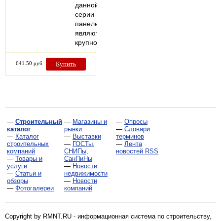
данной
серии
панелей
являются
крупноформатные…
641.50 руб
Купить
—
Строительный
—
Магазины и
—
Опросы
каталог
рынки
—
Словари
—
Каталог
—
Выставки
терминов
строительных
—
ГОСТы,
—
Лента
компаний
СНИПы,
новостей RSS
—
Товары и
СанПиНы
услуги
—
Новости
—
Статьи и
недвижимости
обзоры
—
Новости
—
Фотогалереи
компаний
Copyright by RMNT.RU - информационная система по
строительству,