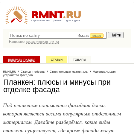
строительство
ремонт
дом и дача
Искать
везде
Например,
керамическая плитка
ВЫБРАТЬ РАЗДЕЛ
СТАТЬИ
ТОВАРЫ
КАТАЛОГ КОМПАНИЙ
RMNT.RU
/
Статьи и обзоры
/
Строительные материалы
/
Материалы для
устройства фасадов
Планкен: плюсы и минусы при
отделке фасада
Под планкеном понимается фасадная доска,
которая является весьма популярным отделочным
материалом. Давайте разберёмся, какие виды
планкена существуют, где кроме фасада могут