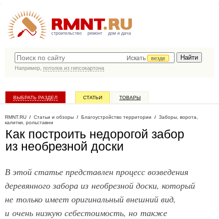
строительство
ремонт
дом и дача
Искать
везде
Например,
потолок из гипсокартона
ВЫБРАТЬ РАЗДЕЛ
СТАТЬИ
ТОВАРЫ
КАТАЛОГ КОМПАНИЙ
RMNT.RU
/
Статьи и обзоры
/
Благоустройство территории
/
Заборы, ворота,
калитки, рольставни
Как построить недорогой забор
из необрезной доски
В этой статье представлен процесс возведения
деревянного забора из необрезной доски, который
не только имеет оригинальный внешний вид,
и очень низкую себестоимость, но также