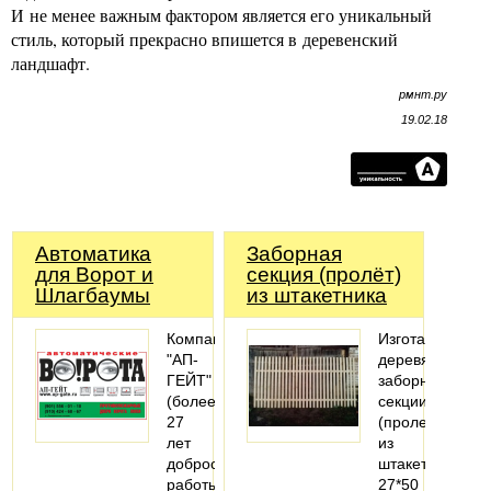
И не менее важным фактором является его уникальный
стиль, который прекрасно впишется в деревенский
ландшафт.
рмнт.ру
19.02.18
Автоматика
Заборная
для Ворот и
секция (пролёт)
Шлагбаумы
из штакетника
Компания
Изготавливаем
"АП-
деревянные
ГЕЙТ"
заборные
(более
секции
27
(пролеты)
лет
из
добросовестной
штакетника
работы)
27*50