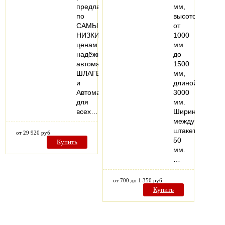
предлагает
мм,
по
высотой
САМЫМ
от
НИЗКИМ
1000
ценам
мм
надёжные
до
автоматические
1500
ШЛАГБАУМЫ
мм,
и
длиной
Автоматику
3000
для
мм.
всех…
Ширина
между
штакетником
от 29 920 руб
50
Купить
мм.
…
от 700 до 1 350 руб
Купить