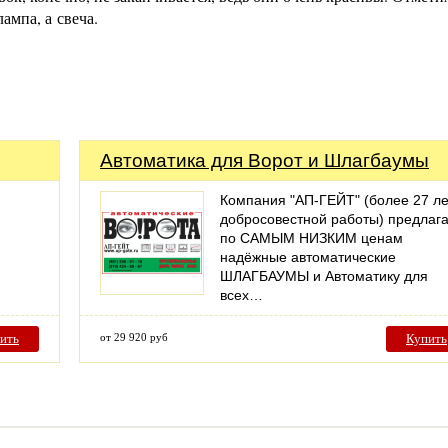
ампа, а свеча.
Автоматика для Ворот и Шлагбаумы
Компания "АП-ГЕЙТ" (более 27 ле
добросовестной работы) предлаг
по САМЫМ НИЗКИМ ценам
надёжные автоматические
ШЛАГБАУМЫ и Автоматику для
всех…
ить
от 29 920 руб
Купить