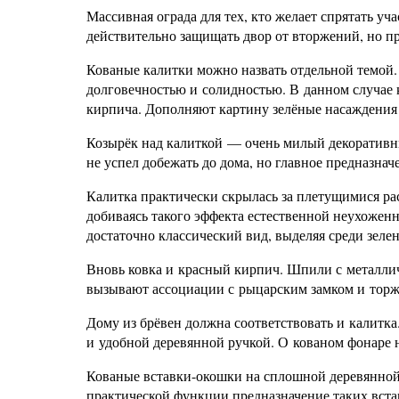
Массивная ограда для тех, кто желает спрятать уч
действительно защищать двор от вторжений, но пр
Кованые калитки можно назвать отдельной темой.
долговечностью и солидностью. В данном случае к
кирпича. Дополняют картину зелёные насаждения
Козырёк над калиткой — очень милый декоративны
не успел добежать до дома, но главное предназна
Калитка практически скрылась за плетущимися ра
добиваясь такого эффекта естественной неухоженн
достаточно классический вид, выделяя среди зелен
Вновь ковка и красный кирпич. Шпили с металл
вызывают ассоциации с рыцарским замком и торж
Дому из брёвен должна соответствовать и калитка
и удобной деревянной ручкой. О кованом фонаре н
Кованые вставки-окошки на сплошной деревянной 
практической функции предназначение таких встав