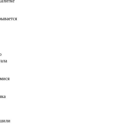
калитке
рывается
о
тала
имися
чка
ешили