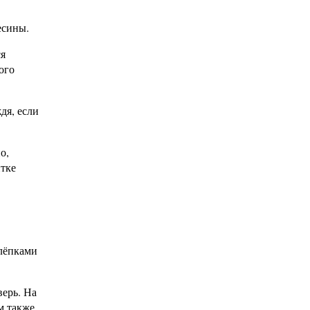
есины.
ся
ого
дя, если
о,
итке
клёпками
верь. На
м также