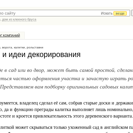
Искать
везде
р,
дом из клееного бруса
ОГ КОМПАНИЙ
, ворота, калитки, рольставни
 и идеи декорирования
е в сад или во двор, может быть самой простой, сделан
аться частью оформления участка и зачастую играть ро
 Представляем вам подборку оригинальных садовых калит
зумеется, владелец сделал её сам, собрав старые доски и держаки
ого, да и функцию преграды калитка выполняет лишь номинально
стоте и кроется привлекательность этого деревенского варианта.
алиткой может скрываться только ухоженный сад в английском п