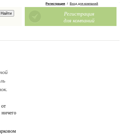
Регистрация
/
Вход для компаний
Регистрация
для компаний
ной
ль
ок.
 от
, ничего
арковом