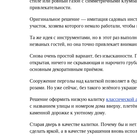
стиле или ровный газон с симметричными клумбам
привлекательности.
Оригинальное решение — имитация садовых инстру
участок, хозяева которого немало работали, чтоб
Та же идея с инструментами, но в этот раз выполн
незваных гостей, но она точно привлекает вниман
Снова очень простой вариант, без изысканности. 
открытая, ничего не скрывающая и нарочито груба
основным декоративным приёмом.
Сооружение перголы над калиткой позволяет в бу
розами. Но уже сейчас, без такого зелёного украш
Решение оформить низкую калитку
классической 
с названием улицы и номером дома вверху, плетё
каменной дорожке к уютному дому.
Старая дверь в качестве калитки. Почему бы и не
сделать яркой, а в качестве украшения вновь испо