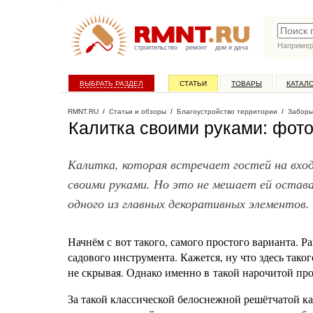
Наприме
строительство
ремонт
дом и дача
ВЫБРАТЬ РАЗДЕЛ
СТАТЬИ
ТОВАРЫ
КАТАЛ
RMNT.RU
/
Статьи и обзоры
/
Благоустройство территории
/
Заборы
Калитка своими руками: фото
Калитка, которая встречает гостей на вход
своими руками. Но это не мешает ей остав
одного из главных декоративных элементов.
Начнём с вот такого, самого простого варианта. Ра
садового инструмента. Кажется, ну что здесь так
не скрывая. Однако именно в такой нарочитой про
За такой классической белоснежной решётчатой к