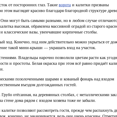
асток от посторонних глаз. Такие
ворота
и калитки призваны
и этом выглядят красиво благодаря благородной структуре древ
 Они могут быть самыми разными, но в любом случае отличают
алитка высокая, обрамлена массивной оградой из старого красн
 и классические вазы, увенчавшие кирпичные столбы.
й ход. Конечно, под ним действительно можно укрыться от дож
чение такой мини-крыши — украшать вход на участок.
стениями. Владельцы нарочно позволили цветам расти как угодн
ости и простоты. Белая окраска при этом всё равно придаёт кал
и.
ическими позолоченными шарами и кованый фонарь над входом
ественным въездом долгожданных гостей.
. Грубо отёсанная, на деревянных столбах, с металлическими за
а стене дома рядом с входом хозяева тоже не забыли.
калитке позволяют рассмотреть гостя, прежде чем распахнуть д
ок, конечно, не заканчивается, ведь они очень красивы. Отмети