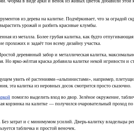
и. Форма в виде арки и венок из живых цветок добавили этой 
ментов из дерева на калитке. Подчёркивает, что за оградой ск
ы вырастить урожай и разбить красивые клумбы.
енная из металла. Более грубая калитка, как будто отпугивающая
ие прохожих и задаёт тон всему дизайну участка.
Простой деревянный забор и металлическая калитка, максимальн
я. Но ярко-жёлтая краска добавила калитке некой игривости и с
дущем увить её растениями-«альпинистами», например, плетущ
ения, эта калитка из неровных досок смотрится просто сказочно.
аркой
помогло выделить вход во двор. Зелёное окружение, табли
ная корзинка на калитке — получился очаровательный проход по
т. Без затрат и с минимумом усилий. Дверь-калитку владельцы р
льзуется табличка и простой веночек.