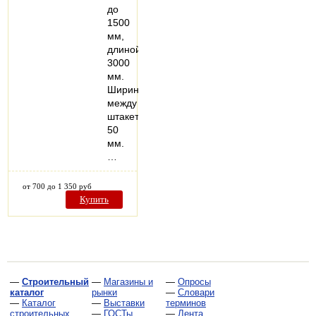
до
1500
мм,
длиной
3000
мм.
Ширина
между
штакетником
50
мм.
…
от 700 до 1 350 руб
Купить
—
Строительный
—
Магазины и
—
Опросы
каталог
рынки
—
Словари
—
Каталог
—
Выставки
терминов
строительных
—
ГОСТы,
—
Лента