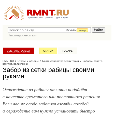
строительство
ремонт
дом и дача
Искать
везде
Например,
смесители
ВЫБРАТЬ РАЗДЕЛ
СТАТЬИ
ТОВАРЫ
КАТАЛОГ КОМПАНИЙ
RMNT.RU
/
Статьи и обзоры
/
Благоустройство территории
/
Заборы, ворота,
калитки, рольставни
Забор из сетки рабицы своими
руками
Ограждение из рабицы отлично подойдёт
в качестве временного или постоянного решения.
Если вас не особо заботят взгляды соседей,
а ограждение вам нужно установить быстро