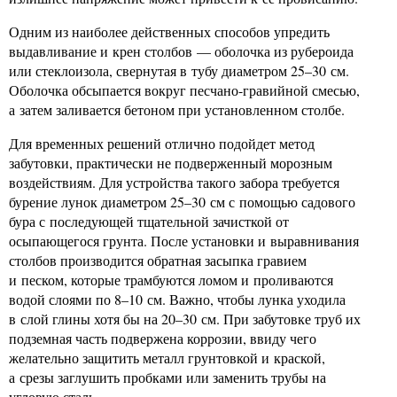
Одним из наиболее действенных способов упредить
выдавливание и крен столбов — оболочка из рубероида
или стеклоизола, свернутая в тубу диаметром 25–30 см.
Оболочка обсыпается вокруг песчано-гравийной смесью,
а затем заливается бетоном при установленном столбе.
Для временных решений отлично подойдет метод
забутовки, практически не подверженный морозным
воздействиям. Для устройства такого забора требуется
бурение лунок диаметром 25–30 см с помощью садового
бура с последующей тщательной зачисткой от
осыпающегося грунта. После установки и выравнивания
столбов производится обратная засыпка гравием
и песком, которые трамбуются ломом и проливаются
водой слоями по 8–10 см. Важно, чтобы лунка уходила
в слой глины хотя бы на 20–30 см. При забутовке труб их
подземная часть подвержена коррозии, ввиду чего
желательно защитить металл грунтовкой и краской,
а срезы заглушить пробками или заменить трубы на
угловую сталь.