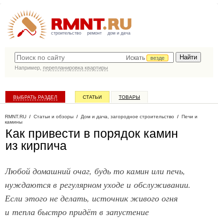
строительство
ремонт
дом и дача
Искать
везде
Например,
перепланировка квартиры
ВЫБРАТЬ РАЗДЕЛ
СТАТЬИ
ТОВАРЫ
КАТАЛОГ КОМПАНИЙ
RMNT.RU
/
Статьи и обзоры
/
Дом и дача, загородное строительство
/
Печи и
камины
Как привести в порядок камин
из кирпича
Любой домашний очаг, будь то камин или печь,
нуждаются в регулярном уходе и обслуживании.
Если этого не делать, источник живого огня
и тепла быстро придёт в запустение