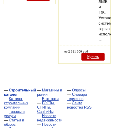
ЛВЖ
и
ГЖ.
Устанавливаем
системы
взрывозащище
исполнения.
…
от 2 611 000 руб
Купить
—
Строительный
—
Магазины и
—
Опросы
каталог
рынки
—
Словари
—
Каталог
—
Выставки
терминов
строительных
—
ГОСТы,
—
Лента
компаний
СНИПы,
новостей RSS
—
Товары и
СанПиНы
услуги
—
Новости
—
Статьи и
недвижимости
обзоры
—
Новости