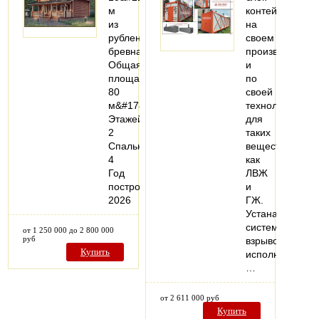
м
контейнеры
из
на
рубленого
своем
бревна
производстве
Общая
и
площадь:
по
80
своей
м&#178;
технологии
Этажей:
для
2
таких
Спальни:
веществ,
4
как
Год
ЛВЖ
постройки:
и
2026
ГЖ.
Устанавливаем
системы
от 1 250 000 до 2 800 000
руб
взрывозащище
Купить
исполнения.
…
от 2 611 000 руб
Купить