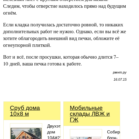
Следим, чтобы отверстие находилось прямо над будущим
огнём.
Если кладка получилась достаточно ровной, то никаких
дополнительных работ не нужно. Однако, если вы всё же
хотите облагородить внешний вид печки, обложите её
огнеупорной плиткой.
Вот и всё, после просушки, которая обычно длится 7–
10 дней, ваша печка готова к работе.
рмнт.ру
16.07.15
Сруб дома
Мобильные
10x8 м
склады ЛВЖ и
ГЖ
Двухэтажный
дом
Собираем
10&#215;8
блок-