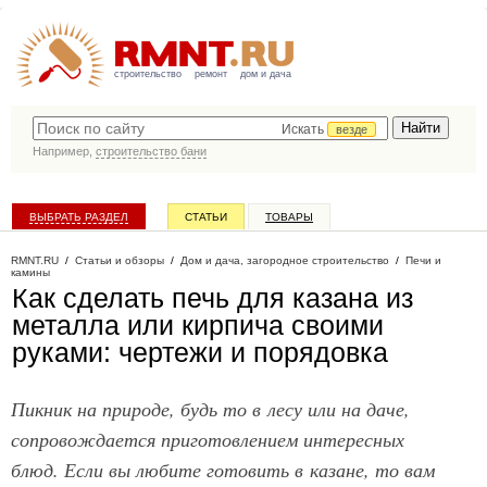
строительство
ремонт
дом и дача
Искать
везде
Например,
строительство бани
ВЫБРАТЬ РАЗДЕЛ
СТАТЬИ
ТОВАРЫ
КАТАЛОГ КОМПАНИЙ
RMNT.RU
/
Статьи и обзоры
/
Дом и дача, загородное строительство
/
Печи и
камины
Как сделать печь для казана из
металла или кирпича своими
руками: чертежи и порядовка
Пикник на природе, будь то в лесу или на даче,
сопровождается приготовлением интересных
блюд. Если вы любите готовить в казане, то вам