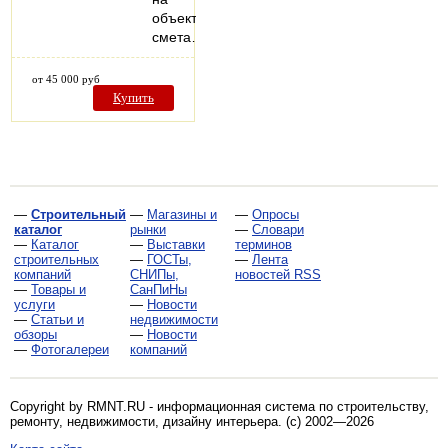
объект,
смета…
от 45 000 руб
Купить
—
Строительный
—
Магазины и
—
Опросы
каталог
рынки
—
Словари
—
Каталог
—
Выставки
терминов
строительных
—
ГОСТы,
—
Лента
компаний
СНИПы,
новостей RSS
—
Товары и
СанПиНы
услуги
—
Новости
—
Статьи и
недвижимости
обзоры
—
Новости
—
Фотогалереи
компаний
Copyright by RMNT.RU - информационная система по
строительству,
ремонту, недвижимости, дизайну интерьера
. (c) 2002—2026