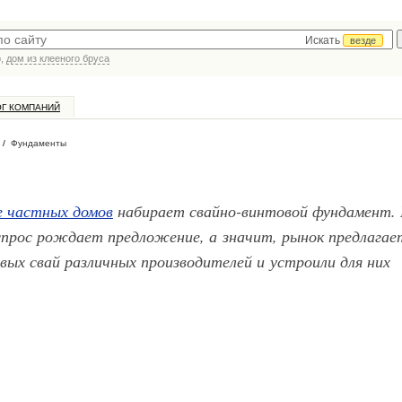
Искать
везде
р,
дом из клееного бруса
ОГ КОМПАНИЙ
/
Фундаменты
 частных домов
набирает свайно-винтовой фундамент. 
 спрос рождает предложение, а значит, рынок предлагае
вых свай различных производителей и устроили для них