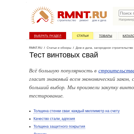
Наприме
строительство
ремонт
дом и дача
ВЫБРАТЬ РАЗДЕЛ
СТАТЬИ
ТОВАРЫ
КАТАЛ
RMNT.RU
/
Статьи и обзоры
/
Дом и дача, загородное строительство
Тест винтовых свай
Всё большую популярность в
строительстве
гласит знакомый всем экономический закон,
больший выбор. Мы произвели закупку винто
тестирование.
Толщина стенки сваи: каждый миллиметр на счету
Качество стали, адгезия
Толщина защитного покрытия