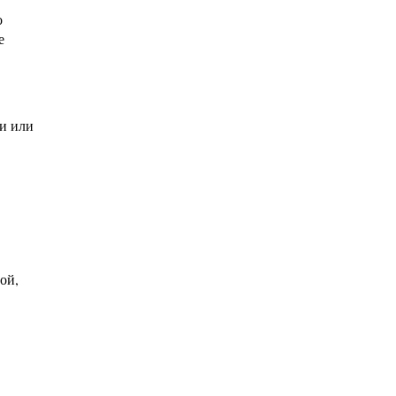
о
е
и или
ой,