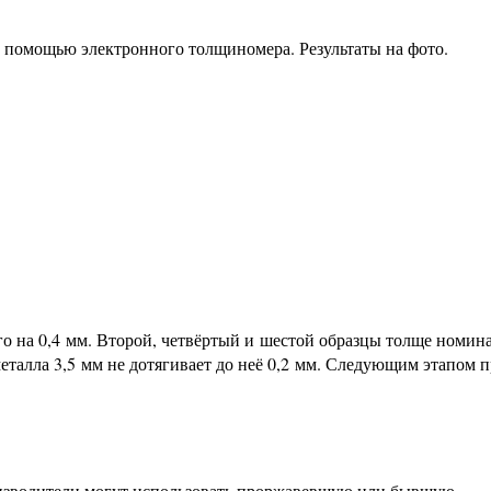
 помощью электронного толщиномера. Результаты на фото.
о на 0,4 мм. Второй, четвёртый и шестой образцы толще номина
еталла 3,5 мм не дотягивает до неё 0,2 мм. Следующим этапом 
оизводители могут использовать проржавевшую или бывшую