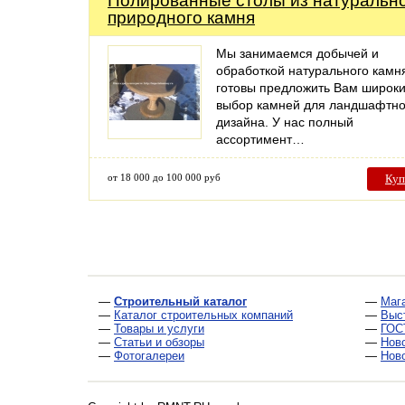
Полированные столы из натуральн
природного камня
Мы занимаемся добычей и
обработкой натурального камн
готовы предложить Вам широк
выбор камней для ландшафтно
дизайна. У нас полный
ассортимент…
от 18 000 до 100 000 руб
Куп
—
Строительный каталог
—
Маг
—
Каталог строительных компаний
—
Выс
—
Товары и услуги
—
ГОС
—
Статьи и обзоры
—
Нов
—
Фотогалереи
—
Нов