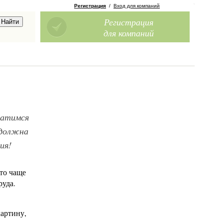
Регистрация
/
Вход для компаний
Регистрация
для компаний
ратимся
 должна
ия!
то чаще
руда.
картину,