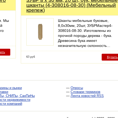
ого
ЗУБР 8 x 30 мм, 20 шт, бук, мебельные
шканты (4-308016-08-30) (Мебельный
крепеж)
я. Мы
Шканты мебельные буковые,
ий
8,0x30мм, 20шт, ЗУБРМастер4-
го
308016-08-30. Изготовлены из
прочной породы дерева - бука.
Древесина бука имеет
незначительную склонность…
ить
63 руб
Купить
азины и рынки
—
Опросы
тавки
—
Словари терминов
Ты, СНИПы, СанПиНы
—
Лента новостей RSS
ости недвижимости
ости компаний