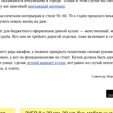
о оказавшихся ненужными в городе. Только в этом случае вы см
, у вас красивый
винтажный интерьер
.
ссическим интерьерам в стиле 50, 60, 70-х годов прошлого века
чить новую жизнь на даче.
дят для бюджетного оформления дачной кухни — женственный, 
, сруба. Все они не требуют дорогой отделки, тоже включают в се
рхнего ряда шкафов, а нижние прикрыть пошитыми своими рукам
жно, а вот на функционализме не стоит. Кухня должна быть удо
а улице, сделав
летний вариант кухни
, всё равно на случай непо
а, и плита.
© рмнт.ру, Иго