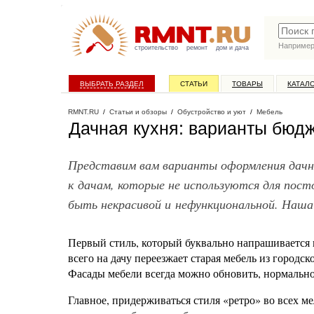
Наприме
строительство
ремонт
дом и дача
ВЫБРАТЬ РАЗДЕЛ
СТАТЬИ
ТОВАРЫ
КАТАЛ
RMNT.RU
/
Статьи и обзоры
/
Обустройство и уют
/
Мебель
Дачная кухня: варианты бюд
Представим вам варианты оформления дачно
к дачам, которые не используются для пост
быть некрасивой и нефункциональной. Наша
Первый стиль, который буквально напрашивается 
всего на дачу переезжает старая мебель из городс
Фасады мебели всегда можно обновить, нормаль
Главное, придерживаться стиля «ретро» во всех ме