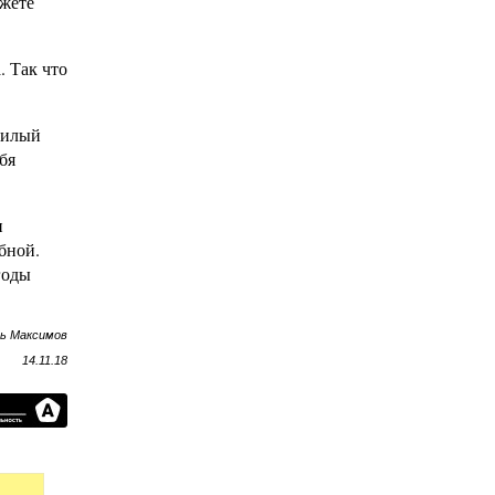
ожете
. Так что
милый
бя
и
бной.
годы
рь Максимов
14.11.18