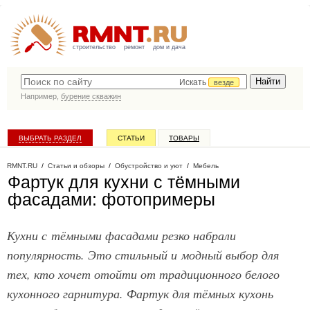
строительство
ремонт
дом и дача
Искать
везде
Например,
бурение скважин
ВЫБРАТЬ РАЗДЕЛ
СТАТЬИ
ТОВАРЫ
КАТАЛОГ КОМПАНИЙ
RMNT.RU
/
Статьи и обзоры
/
Обустройство и уют
/
Мебель
Фартук для кухни с тёмными
фасадами: фотопримеры
Кухни с тёмными фасадами резко набрали
популярность. Это стильный и модный выбор для
тех, кто хочет отойти от традиционного белого
кухонного гарнитура. Фартук для тёмных кухонь