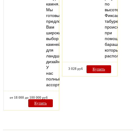
камня.
по
Мы
высоте.
готовы
Фиксация
предложить
табурета
Вам
происходит
широкий
при
выбор
помощи
камней
барашка,
для
который
ландшафтного
расположен…
дизайна.
У
3 028 руб
Купить
нас
полный
ассортимент…
от 18 000 до 100 000 руб
Купить