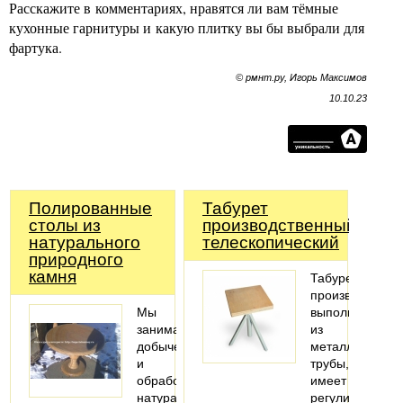
Расскажите в комментариях, нравятся ли вам тёмные
кухонные гарнитуры и какую плитку вы бы выбрали для
фартука.
© рмнт.ру, Игорь Максимов
10.10.23
Полированные
Табурет
столы из
производственный
натурального
телескопический
природного
камня
Табурет
производствен
Мы
выполнен
занимаемся
из
добычей
металлической
и
трубы,
обработкой
имеет
натурального
регулировку