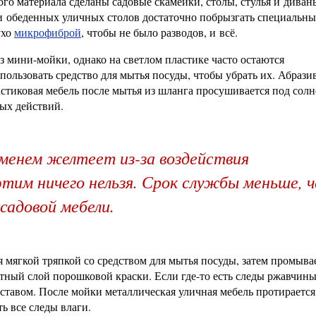
ого материала сделаны садовые скамейки, столы, стулья и диван
 обеденных уличных столов достаточно побрызгать специальн
ухо
микрофиброй
, чтобы не было разводов, и всё.
 мини-мойки, однако на светлом пластике часто остаются
пользовать средство для мытья посуды, чтобы убрать их. Абраз
ластиковая мебель после мытья из шланга просушивается под со
ных действий.
менем желтеет из-за воздействия
тим ничего нельзя. Срок службы меньше, 
садовой мебели.
я мягкой тряпкой со средством для мытья посуды, затем промыва
итный слой порошковой краски. Если где-то есть следы ржавчины
тавом. После мойки металлическая уличная мебель протирается
ть все следы влаги.