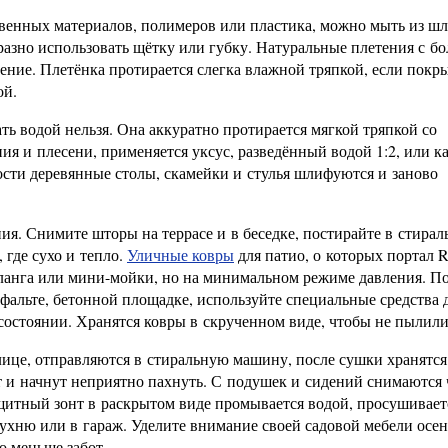
твенных материалов, полимеров или пластика, можно мыть из шл
бразно использовать щётку или губку. Натуральные плетения с б
ение. Плетёнка протирается слегка влажной тряпкой, если покр
ой.
ь водой нельзя. Она аккуратно протирается мягкой тряпкой со
я и плесени, применяется уксус, разведённый водой 1:2, или к
ости деревянные столы, скамейки и стулья шлифуются и заново
я. Снимите шторы на террасе и в беседке, постирайте в стирал
 где сухо и тепло.
Уличные ковры
для патио, о которых портал R
ланга или мини-мойки, но на минимальном режиме давления. По
сфальте, бетонной площадке, используйте специальные средства 
состоянии. Хранятся ковры в скрученном виде, чтобы не пылили
лице, отправляются в стиральную машину, после сушки хранятся
и начнут неприятно пахнуть. С подушек и сидений снимаются 
ащитный зонт в раскрытом виде промывается водой, просушивает
кухню или в гараж. Уделите внимание своей садовой мебели осе
о меньше забот.