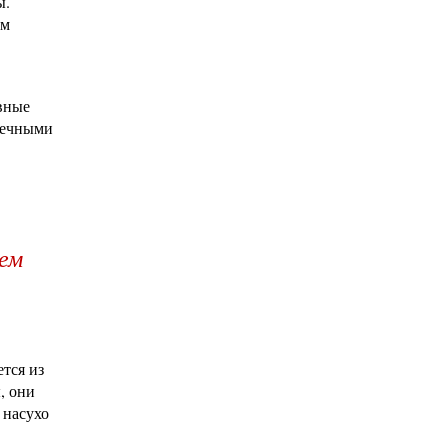
ы.
ым
ивные
лнечными
чем
ется из
, они
 насухо