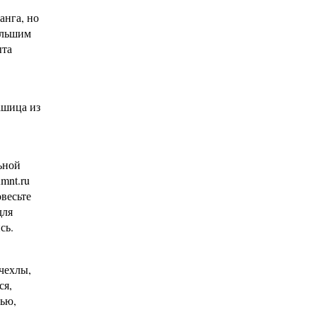
анга, но
ольшим
ыта
ашица из
ьной
mnt.ru
весьте
для
сь.
чехлы,
ся,
нью,