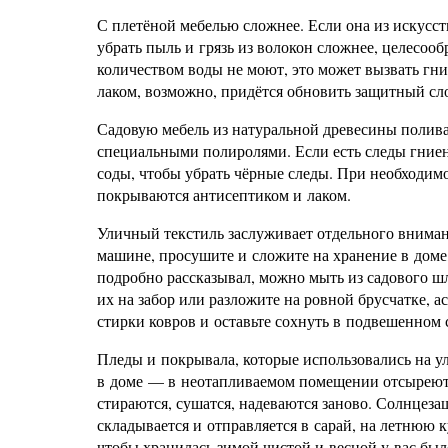
С плетёной мебелью сложнее. Если она из искусс
убрать пыль и грязь из волокон сложнее, целесоо
количеством воды не моют, это может вызвать гни
лаком, возможно, придётся обновить защитный сл
Садовую мебель из натуральной древесины поливат
специальными полиролями. Если есть следы гниени
соды, чтобы убрать чёрные следы. При необходим
покрываются антисептиком и лаком.
Уличный текстиль заслуживает отдельного внимани
машине, просушите и сложите на хранение в доме,
подробно рассказывал, можно мыть из садового ш
их на забор или разложите на ровной брусчатке, а
стирки ковров и оставьте сохнуть в подвешенном 
Пледы и покрывала, которые использовались на у
в доме — в неотапливаемом помещении отсыреют 
стираются, сушатся, надеваются заново. Солнцез
складывается и отправляется в сарай, на летнюю 
чтобы хранилась зимой чистой и весной у вас был