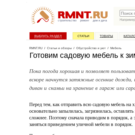
Наприме
строительство
ремонт
дом и дача
ВЫБРАТЬ РАЗДЕЛ
СТАТЬИ
ТОВАРЫ
КАТАЛ
RMNT.RU
/
Статьи и обзоры
/
Обустройство и уют
/
Мебель
Готовим садовую мебель к з
Пока погода хорошая и позволяет пользоват
вскоре начнутся затяжные осенние дожди, 
диван и скамьи на хранение в гараж или са
Перед тем, как отправить всю садовую мебель на х
основательно запылилась, загрязнилась, оставлят
сложнее. Поэтому сначала приводим в порядок, а
заняться приведением уличной мебели в порядок.