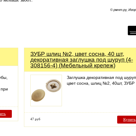
© рмнт.ру, Иго
ЗУБР шлиц №2, цвет сосна, 40 шт,
декоративная заглушка под шуруп (4-
308156-4) (Мебельный крепеж)
убы,
Заглушка декоративная под шуруп
цвет сосна, шлиц №2, 40шт, ЗУБР
 при
ить
47 руб
Купить