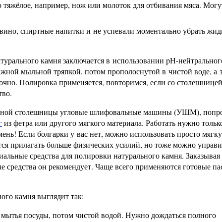
тяжёлое, например, нож или молоток для отбивания мяса. Могу
 вино, спиртные напитки и не успевали моментально убрать жид
атурального камня заключается в использовании pH-нейтральног
ажной мыльной тряпкой, потом прополоснутой в чистой воде, а 
аточно. Полировка применяется, повторимся, если со столешнице
тво.
морной столешницы угловые шлифовальные машины (УШМ), попр
г
из фетра или другого мягкого материала. Работать нужно тольк
мень! Если болгарки у вас нет, можно использовать просто мягк
тся прилагать больше физических усилий, но тоже можно управи
иальные средства для полировки натурального камня. Заказывая
ие средства он рекомендует. Чаще всего применяются готовые па
ого камня выглядит так:
 мытья посуды, потом чистой водой. Нужно дождаться полного