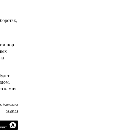
боротах,
ии пор.
тных
на
будет
идом,
го камня
рь Максимов
08.05.23