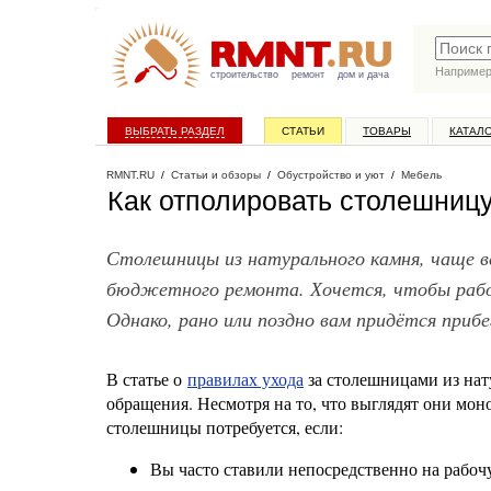
Наприме
строительство
ремонт
дом и дача
ВЫБРАТЬ РАЗДЕЛ
СТАТЬИ
ТОВАРЫ
КАТАЛ
RMNT.RU
/
Статьи и обзоры
/
Обустройство и уют
/
Мебель
Как отполировать столешницу
Столешницы из натурального камня, чаще в
бюджетного ремонта. Хочется, чтобы рабоч
Однако, рано или поздно вам придётся приб
В статье о
правилах ухода
за столешницами из нат
обращения. Несмотря на то, что выглядят они мо
столешницы потребуется, если:
Вы часто ставили непосредственно на рабоч