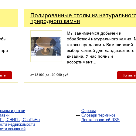
Полированные столы из натуральног
природного камня
Мы занимаемся добычей и
убы,
обработкой натурального камня.
готовы предложить Вам широкий
 при
выбор камней для ландшафтного
дизайна. У нас полный
ассортимент…
ить
от 18 000 до 100 000 руб
Купить
азины и рынки
—
Опросы
тавки
—
Словари терминов
Ты, СНИПы, СанПиНы
—
Лента новостей RSS
ости недвижимости
ости компаний