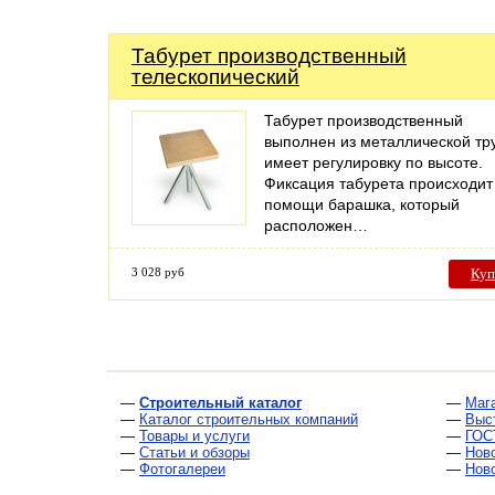
Табурет производственный
телескопический
Табурет производственный
выполнен из металлической тр
имеет регулировку по высоте.
Фиксация табурета происходит
помощи барашка, который
расположен…
3 028 руб
Куп
—
Строительный каталог
—
Маг
—
Каталог строительных компаний
—
Выс
—
Товары и услуги
—
ГОС
—
Статьи и обзоры
—
Нов
—
Фотогалереи
—
Нов