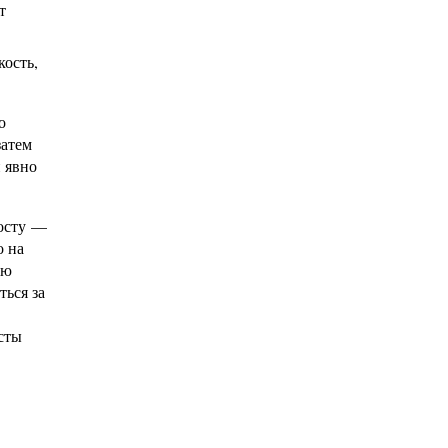
т
кость,
о
затем
й явно
осту —
о на
ую
ться за
сты