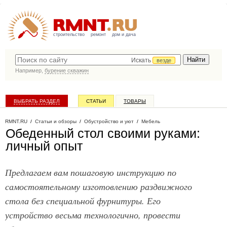
строительство
ремонт
дом и дача
Искать
везде
Например,
бурение скважин
ВЫБРАТЬ РАЗДЕЛ
СТАТЬИ
ТОВАРЫ
КАТАЛОГ КОМПАНИЙ
RMNT.RU
/
Статьи и обзоры
/
Обустройство и уют
/
Мебель
Обеденный стол своими руками:
личный опыт
Предлагаем вам пошаговую инструкцию по
самостоятельному изготовлению раздвижного
стола без специальной фурнитуры. Его
устройство весьма технологично, провести