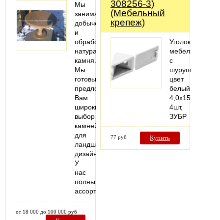
308256-3)
Мы
(Мебельный
занимаемся
крепеж)
добычей
и
обработкой
Уголок
натурального
мебельный
камня.
с
Мы
шурупом,
готовы
цвет
предложить
белый,
Вам
4,0x15мм,
широкий
4шт,
выбор
ЗУБР
камней
для
77 руб
Купить
ландшафтного
дизайна.
У
нас
полный
ассортимент…
от 18 000 до 100 000 руб