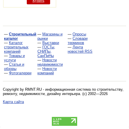
Купить
—
Строительный
—
Магазины и
—
Опросы
каталог
рынки
—
Словари
—
Каталог
—
Выставки
терминов
строительных
—
ГОСТы,
—
Лента
компаний
СНИПы,
новостей RSS
—
Товары и
СанПиНы
услуги
—
Новости
—
Статьи и
недвижимости
обзоры
—
Новости
—
Фотогалереи
компаний
Copyright by RMNT.RU - информационная система по
строительству,
ремонту, недвижимости, дизайну интерьера
. (c) 2002—2026
Карта сайта