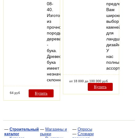
08-
предложить
40.
Вам
Изготовлены
широкий
из
выбор
прочной
камней
породы
для
дерева
ландшафтного
-
дизайна.
бука.
У
Древесина
нас
бука
полный
имеет
ассортимент…
незначительную
склонность…
от 18 000 до 100 000 руб
Купить
64 руб
Купить
—
Строительный
—
Магазины и
—
Опросы
каталог
рынки
—
Словари