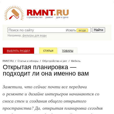
строительство
ремонт
дом и дача
Искать
везде
Например,
фильтры для воды
ВЫБРАТЬ РАЗДЕЛ
СТАТЬИ
ТОВАРЫ
КАТАЛОГ КОМПАНИЙ
RMNT.RU
/
Статьи и обзоры
/
Обустройство и уют
/
Мебель
Открытая планировка —
подходит ли она именно вам
Заметили, что сейчас почти все передачи
о ремонте и дизайне интерьеров начинаются со
сноса стен и создания общего открытого
пространства? Да, открытая планировка сегодня