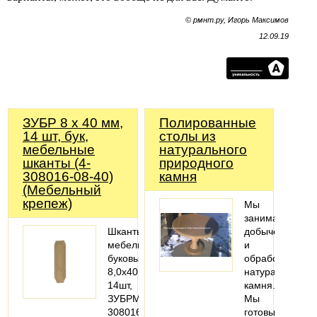
© рмнт.ру, Игорь Максимов
12.09.19
ЗУБР 8 x 40 мм,
Полированные
14 шт, бук,
столы из
мебельные
натурального
шканты (4-
природного
308016-08-40)
камня
(Мебельный
крепеж)
Мы
занимаемся
Шканты
добычей
мебельные
и
буковые,
обработкой
8,0x40мм,
натурального
14шт,
камня.
ЗУБРМастер4-
Мы
308016-
готовы