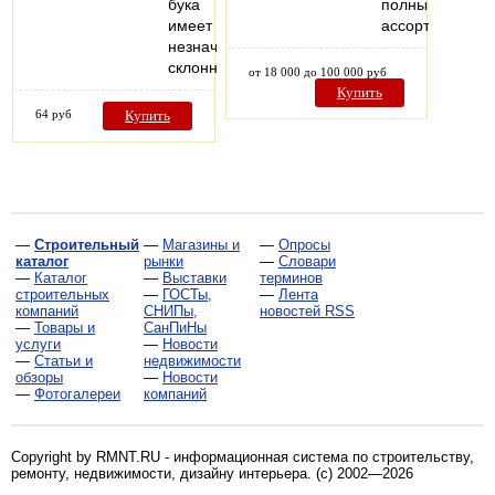
бука
полный
имеет
ассортимент…
незначительную
склонность…
от 18 000 до 100 000 руб
Купить
64 руб
Купить
—
Строительный
—
Магазины и
—
Опросы
каталог
рынки
—
Словари
—
Каталог
—
Выставки
терминов
строительных
—
ГОСТы,
—
Лента
компаний
СНИПы,
новостей RSS
—
Товары и
СанПиНы
услуги
—
Новости
—
Статьи и
недвижимости
обзоры
—
Новости
—
Фотогалереи
компаний
Copyright by RMNT.RU - информационная система по
строительству,
ремонту, недвижимости, дизайну интерьера
. (c) 2002—2026