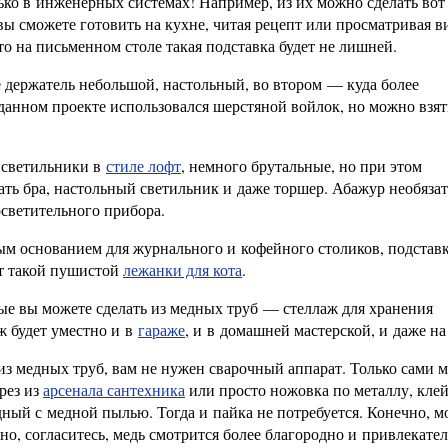
ько в инженерных системах! Например, из их можно сделать вот
ы сможете готовить на кухне, читая рецепт или просматривая в
то на письменном столе такая подставка будет не лишней.
 держатель небольшой, настольный, во втором — куда более
 данном проекте использовался шерстяной войлок, но можно взя
 светильники в
стиле лофт
, немного брутальные, но при этом
ь бра, настольный светильник и даже торшер. Абажур необязат
осветительного прибора.
м основанием для журнального и кофейного столиков, подстав
от такой пушистой
лежанки для кота
.
ые вы можете сделать из медных труб — стеллаж для хранения
ж будет уместно и в
гараже
, и в домашней мастерской, и даже на
из медных труб, вам не нужен сварочный аппарат. Только сами 
рез из
арсенала сантехника
или просто ножовка по металлу, клей
дный с медной пылью. Тогда и пайка не потребуется. Конечно, 
но, согласитесь, медь смотрится более благородно и привлекател