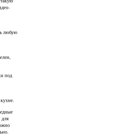
 такую
идео-
ть любую
елен,
ки под
 кухне.
медные
 для
можно
ьно.