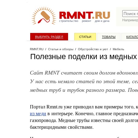
Наприме
строительство
ремонт
дом и дача
ВЫБРАТЬ РАЗДЕЛ
СТАТЬИ
ТОВАРЫ
КАТАЛ
RMNT.RU
/
Статьи и обзоры
/
Обустройство и уют
/
Мебель
Полезные поделки из медных
Сайт RMNT считает своим долгом вдохновлят
У нас есть немало статей по этой теме, с
медных труб и трубок разного размера. Пов
Портал Rmnt.ru уже приводил вам примеры того, к
из меди
в интерьере. Конечно, главное предназна
газопровода. Медные трубы известны своей долго
бактерицидными свойствами.