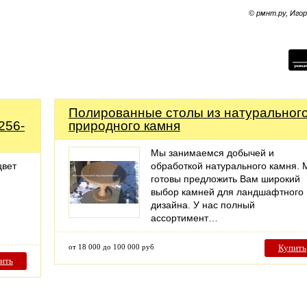
© рмнт.ру, Иго
Полированные столы из натуральног
256-
природного камня
Мы занимаемся добычей и
цвет
обработкой натурального камня.
готовы предложить Вам широкий
выбор камней для ландшафтного
дизайна. У нас полный
ассортимент…
от 18 000 до 100 000 руб
Купить
ить