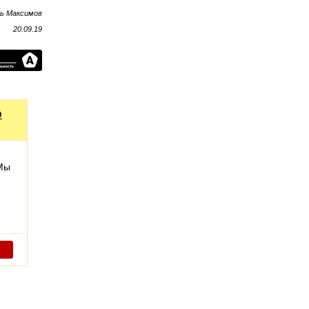
рь Максимов
20.09.19
о
 Мы