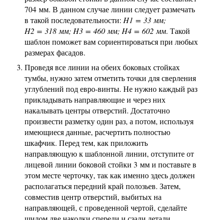
704 мм. В данном случае линии следует размечать
в такой последовательности:
H1 = 33 мм;
H2 = 318 мм;
H3 = 460 мм;
H4 = 602 мм
. Такой
шаблон поможет вам сориентироваться при любых
размерах фасадов.
Проведя все линии на обеих боковых стойках
тумбы, нужно затем отметить точки для сверления
углублений под евро-винты. Не нужно каждый раз
прикладывать направляющие и через них
накалывать центры отверстий. Достаточно
произвести разметку один раз, а потом, используя
имеющиеся данные, расчертить полностью
шкафчик. Перед тем, как приложить
направляющую к шаблонной линии, отступите от
лицевой линии боковой стойки 3 мм и поставьте в
этом месте черточку, так как именно здесь должен
располагаться передний край полозьев. Затем,
совместив центр отверстий, выбитых на
направляющей, с проведенной чертой, сделайте
шилом две наколки спереди и сзади детали.