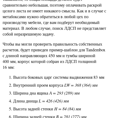
сравнительно небольшая, поэтому оплачивать раскрой
целого листа не имеет никакого смысла. Как и в случае с
метабоксами нужно обратиться в любой цех по
производству мебели, где вам подберут необходимый
материал. В любом случае, поиск ЛДСП не представляет
собой неразрешимую задачу.
Чтобы вы могли проверить правильность собственных
расчетов, будет приведен пример-шаблон для Tandembox
с длиной направляющих 450 мм и тумбы шириной
400 мм, корпус которой собран из ЛДСП толщиной
16 мм:
Высота боковых царг системы выдвижения 83 мм
Внутренний проем корпуса
LW = 368 (364) мм
Ш
ирина дна ящика
А = 293 (289) мм
Д
лина днища
L = 426 (426) мм
Высота задней стенки
H = 84 (84) мм
Ширина задней стенки
B = 281 (277) мм