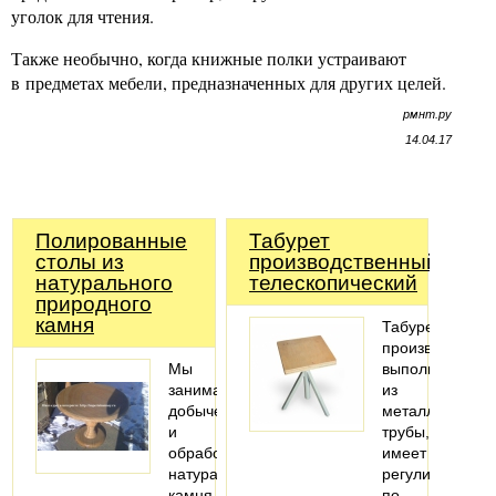
уголок для чтения.
Также необычно, когда книжные полки устраивают
в предметах мебели, предназначенных для других целей.
рмнт.ру
14.04.17
Полированные
Табурет
столы из
производственный
натурального
телескопический
природного
камня
Табурет
производствен
Мы
выполнен
занимаемся
из
добычей
металлической
и
трубы,
обработкой
имеет
натурального
регулировку
камня.
по