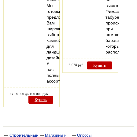
Мы
высоте.
готовы
Фиксация
предложить
табурета
Вам
происходит
широкий
при
выбор
помощи
камней
барашка,
для
который
ландшафтного
расположен…
дизайна.
У
3 028 руб
Купить
нас
полный
ассортимент…
от 18 000 до 100 000 руб
Купить
—
Строительный
—
Магазины и
—
Опросы