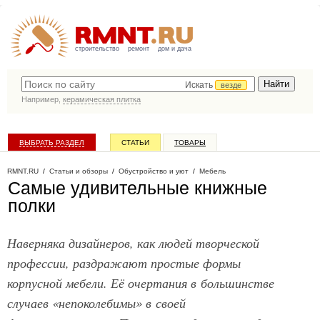
строительство
ремонт
дом и дача
Искать
везде
Например,
керамическая плитка
ВЫБРАТЬ РАЗДЕЛ
СТАТЬИ
ТОВАРЫ
КАТАЛОГ КОМПАНИЙ
RMNT.RU
/
Статьи и обзоры
/
Обустройство и уют
/
Мебель
Самые удивительные книжные
полки
Наверняка дизайнеров, как людей творческой
профессии, раздражают простые формы
корпусной мебели. Её очертания в большинстве
случаев «непоколебимы» в своей