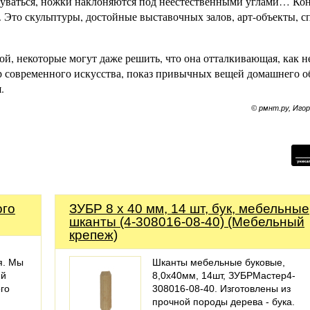
аздуваться, ножки наклоняются под неестественными углами… Ко
. Это скульптуры, достойные выставочных залов, арт-объекты, 
й, некоторые могут даже решить, что она отталкивающая, как н
ер современного искусства, показ привычных вещей домашнего о
.
© рмнт.ру, Иго
ого
ЗУБР 8 x 40 мм, 14 шт, бук, мебельные
шканты (4-308016-08-40) (Мебельный
крепеж)
я. Мы
Шканты мебельные буковые,
ий
8,0x40мм, 14шт, ЗУБРМастер4-
го
308016-08-40. Изготовлены из
прочной породы дерева - бука.