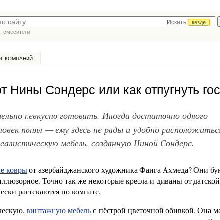
Искать
везде
р,
смесители
ОГ КОМПАНИЙ
 Нины Сондерс или как отпугнуть го
ельно невкусно готовить. Иногда достаточно одного
овек понял — ему здесь не рады и удобно расположитьс
листическую мебель, созданную Ниной Сондерс.
е ковры
от азербайджанского художника Фаига Ахмеда? Они бу
 иллюзорное. Точно так же некоторые кресла и диваны от датской
ески растекаются по комнате.
ическую,
винтажную мебель
с пёстрой цветочной обивкой. Она м