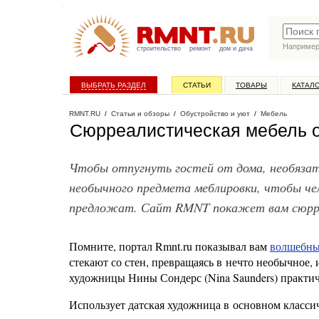
Наприме
строительство
ремонт
дом и дача
ВЫБРАТЬ РАЗДЕЛ
СТАТЬИ
ТОВАРЫ
КАТАЛ
RMNT.RU
/
Статьи и обзоры
/
Обустройство и уют
/
Мебель
Сюрреалистическая мебель от
Чтобы отпугнуть гостей от дома, необязат
необычного предмета меблировки, чтобы чел
предложат. Сайт RMNT покажет вам сюрреа
Помните, портал Rmnt.ru показывал вам
волшебны
стекают со стен, превращаясь в нечто необычное,
художницы Нины Сондерс (Nina Saunders) практич
Использует датская художница в основном класс