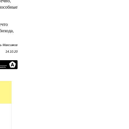
нечно,
способные
ечто
бихода,
рь Максимов
14.10.20