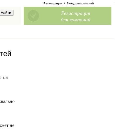
Регистрация
/
Вход для компаний
Регистрация
для компаний
стей
я не
квально
ожет не