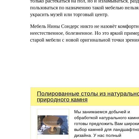
только растекаться на пол, но и изламываться, р
пользоваться по назначению такой мебелью нельзя
украсить музей или торговый центр.
Мебель Нины Сондерс никто не назовёт комфортно
неестественное, болезненное. Но это яркий прим
старой мебели с новой оригинальной точки зрения
Полированные столы из натуральн
природного камня
Мы занимаемся добычей и
обработкой натурального камн
готовы предложить Вам широк
выбор камней для ландшафтно
дизайна. У нас полный