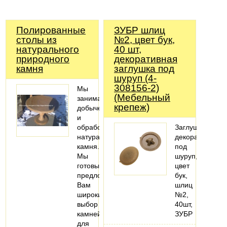
Полированные
ЗУБР шлиц
столы из
№2, цвет бук,
натурального
40 шт,
природного
декоративная
камня
заглушка под
шуруп (4-
308156-2)
Мы
(Мебельный
занимаемся
крепеж)
добычей
и
обработкой
Заглушка
натурального
декоративная
камня.
под
Мы
шуруп,
готовы
цвет
предложить
бук,
Вам
шлиц
широкий
№2,
выбор
40шт,
камней
ЗУБР
для