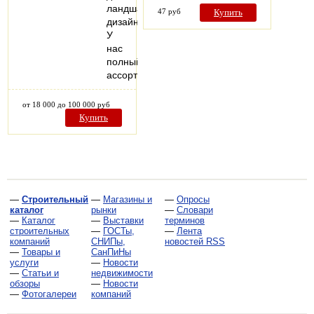
ландшафтного
47 руб
Купить
дизайна.
У
нас
полный
ассортимент…
от 18 000 до 100 000 руб
Купить
—
Строительный
—
Магазины и
—
Опросы
каталог
рынки
—
Словари
—
Каталог
—
Выставки
терминов
строительных
—
ГОСТы,
—
Лента
компаний
СНИПы,
новостей RSS
—
Товары и
СанПиНы
услуги
—
Новости
—
Статьи и
недвижимости
обзоры
—
Новости
—
Фотогалереи
компаний