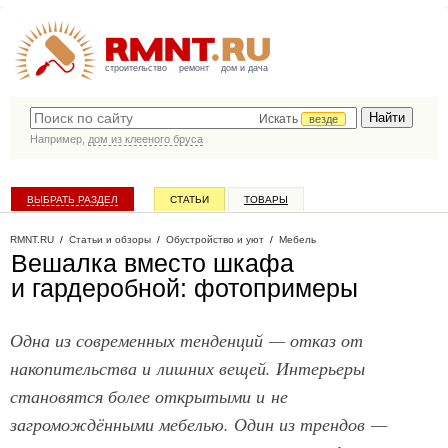
строительство
ремонт
дом и дача
Искать
везде
Например,
дом из клееного бруса
ВЫБРАТЬ РАЗДЕЛ
СТАТЬИ
ТОВАРЫ
КАТАЛОГ КОМПАНИЙ
RMNT.RU
/
Статьи и обзоры
/
Обустройство и уют
/
Мебель
Вешалка вместо шкафа
и гардеробной: фотопримеры
Одна из современных тенденций — отказ от
накопительства и лишних вещей. Интерьеры
становятся более открытыми и не
загромождёнными мебелью. Один из трендов —