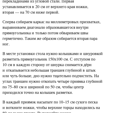
перекладинами из угловой стали. Первая
устанавливается в 20 см от верхнего края ножки,
вторая — на 70 см ниже первой.
Сперва собираем каркас на миллиметровых прихватках,
выравниваем диагонали образовавшегося внутри
прямоугольника и только потом обвариваем швы
герметично. Таким же образом собирается вторая пара
ног.
В месте установки стола нужно колышками и шнуровкой
разметить прямоугольник 150х100 см. С отступом по
10 см в каждую сторону от шнурка снимается дёрн
и откапывается небольшая траншея глубиной в штык
или чуть больше, дно нужно тщательно подчистить. На
углах траншеи нужно откопать четыре приямка глубиной
по 75–80 см и шириной по 50 см, чтобы центр
приходился точно на колышек разметки.
В каждый приямок насыпьте по 10–15 см сухого песка
и воткните ножки, чтобы верхние торцы находились на
80 см выше грунта. Выровняйте ножки