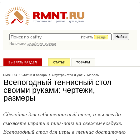
строительство
ремонт
дом и дача
Искать
везде
Например,
дизайн интерьера
ВЫБРАТЬ РАЗДЕЛ
СТАТЬИ
ТОВАРЫ
КАТАЛОГ КОМПАНИЙ
RMNT.RU
/
Статьи и обзоры
/
Обустройство и уют
/
Мебель
Всепогодный теннисный стол
своими руками: чертежи,
размеры
Сделайте для себя теннисный стол, и вы всегда
сможете играть в пинг-понг на свежем воздухе.
Всепогодный стол для игры в теннис достаточно