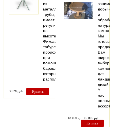
из
занимаемся
металлической
добычей
трубы,
и
имеет
обработкой
регулировку
натурального
по
камня.
высоте.
Мы
Фиксация
готовы
табурета
предложить
происходит
Вам
при
широкий
помощи
выбор
барашка,
камней
который
для
расположен…
ландшафтного
дизайна.
У
3 028 руб
Купить
нас
полный
ассортимент…
от 18 000 до 100 000 руб
Купить