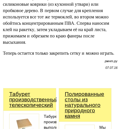
силиконовые коврики (из кухонной утвари) или
пробковое дерево. В первом случае для крепления
используется все тот же термоклей, во втором можно
обойтись концентрированным ПВА. Сперва наносим
клей на ракетку, затем укладываем её на край листа,
прижимаем и обрезаем по краю фанеры после
высыхания.
Теперь остается только закрепить сетку и можно играть.
рмнт.ру
07.07.16
Табурет
Полированные
производственный
столы из
телескопический
натурального
природного
камня
Табурет
производственный
выполнен
Мы