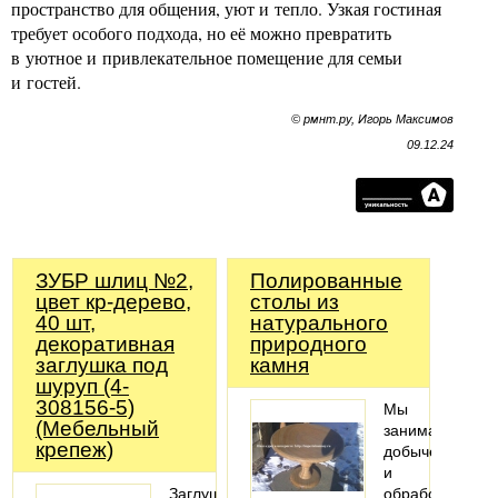
пространство для общения, уют и тепло. Узкая гостиная
требует особого подхода, но её можно превратить
в уютное и привлекательное помещение для семьи
и гостей.
© рмнт.ру, Игорь Максимов
09.12.24
ЗУБР шлиц №2,
Полированные
цвет кр-дерево,
столы из
40 шт,
натурального
декоративная
природного
заглушка под
камня
шуруп (4-
308156-5)
Мы
(Мебельный
занимаемся
крепеж)
добычей
и
Заглушка
обработкой