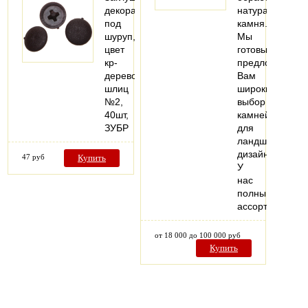
декоративная
натурального
под
камня.
шуруп,
Мы
цвет
готовы
кр-
предложить
дерево,
Вам
шлиц
широкий
№2,
выбор
40шт,
камней
ЗУБР
для
ландшафтного
дизайна.
47 руб
Купить
У
нас
полный
ассортимент…
от 18 000 до 100 000 руб
Купить