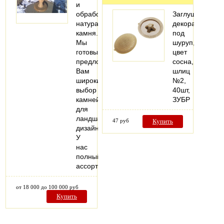
и
обработкой
Заглушка
натурального
декоративная
камня.
под
Мы
шуруп,
готовы
цвет
предложить
сосна,
Вам
шлиц
широкий
№2,
выбор
40шт,
камней
ЗУБР
для
ландшафтного
47 руб
Купить
дизайна.
У
нас
полный
ассортимент…
от 18 000 до 100 000 руб
Купить