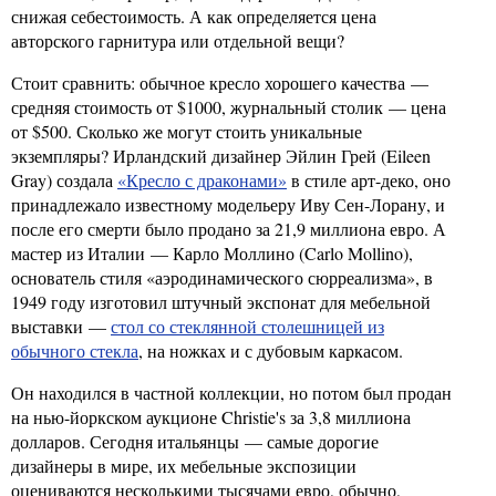
снижая себестоимость. А как определяется цена
авторского гарнитура или отдельной вещи?
Стоит сравнить: обычное кресло хорошего качества —
средняя стоимость от $1000, журнальный столик — цена
от $500. Сколько же могут стоить уникальные
экземпляры? Ирландский дизайнер Эйлин Грей (Eileen
Gray) создала
«Кресло с драконами»
в стиле арт-деко, оно
принадлежало известному модельеру Иву Сен-Лорану, и
после его смерти было продано за 21,9 миллиона евро. А
мастер из Италии — Карло Моллино (Carlo Mollino),
основатель стиля «аэродинамического сюрреализма», в
1949 году изготовил штучный экспонат для мебельной
выставки —
стол со стеклянной столешницей из
обычного стекла
, на ножках и с дубовым каркасом.
Он находился в частной коллекции, но потом был продан
на нью-йоркском аукционе Christie's за 3,8 миллиона
долларов. Сегодня итальянцы — самые дорогие
дизайнеры в мире, их мебельные экспозиции
оцениваются несколькими тысячами евро, обычно,