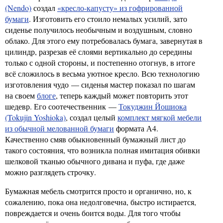
(Nendo)
создал
«кресло-капусту» из гофрированной
бумаги
. Изготовить его стоило немалых усилий, зато
сиденье получилось необычным и воздушным, словно
облако. Для этого ему потребовалась бумага, завернутая в
цилиндр, разрезав её слоями вертикально до середины
только с одной стороны, и постепенно отогнув, в итоге
всё сложилось в весьма уютное кресло. Всю технологию
изготовления чудо — сиденья мастер показал по шагам
на своем
блоге
, теперь каждый может повторить этот
шедевр. Его соотечественник —
Токуджин Йошиока
(Tokujin Yoshioka)
, создал целый
комплект мягкой мебели
из обычной мелованной бумаги
формата А4.
Качественно смяв обыкновенный бумажный лист до
такого состояния, что возникла полная имитация обивки
шелковой тканью обычного дивана и пуфа, где даже
можно разглядеть строчку.
Бумажная мебель смотрится просто и органично, но, к
сожалению, пока она недолговечна, быстро истирается,
повреждается и очень боится воды. Для того чтобы