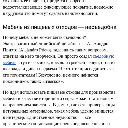
сохранить её надолго, придется изобрести
водоотталкивающее фиксирующее покрытие, возможно,
в будущем это помогут сделать нанотехнологии.
Мебель из пищевых отходов — несъедобна
Почему мебель не может быть съедобной?
Экстравагантный чилийский дизайнер — Алехандро
Приэто (Alejandro Prieto), задавшись таким вопросом,
ответил на него творчески. Он просто создал
съедобную
мебель
: стул из сосисок, кресло из рыбьей чешуи, стол из
шоколада и диван из джема. Не хотите присоединиться к
его почитателям? Безусловно, немного найдется
поклонников таких «изысков».
Но идея использовать пищевые отходы для производства
мебели в качестве вторичного сырья может стать новым
направлением эко-стиля. В домах, где есть приверженцы
натуральных материалов, такая мебель удачно впишется
в интерьер. Единственное неудобство — все
органические составляющие очень недолговечны и со