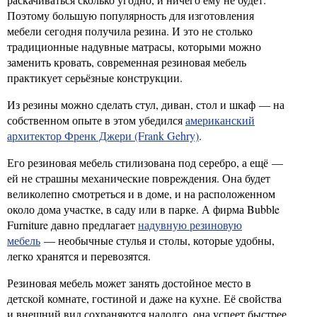
Поэтому большую популярность для изготовления
мебели сегодня получила резина. И это не столько
традиционные надувные матрасы, которыми можно
заменить кровать, современная резиновая мебель
практикует серьёзные конструкции.
Из резины можно сделать стул, диван, стол и шкаф — на
собственном опыте в этом убедился
американский
архитектор Френк Джери (Frank Gehry)
.
Его резиновая мебель стилизована под серебро, а ещё —
ей не страшны механические повреждения. Она будет
великолепно смотреться и в доме, и на расположенном
около дома участке, в саду или в парке. А фирма Bubble
Furniture давно предлагает
надувную резиновую
мебель
— необычные стулья и столы, которые удобны,
легко хранятся и перевозятся.
Резиновая мебель может занять достойное место в
детской комнате, гостиной и даже на кухне. Её свойства
и внешний вид сохраняются надолго, она успеет быстрее