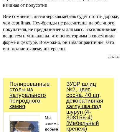
начиная от полусотни.
Вне сомнения, дизайнерская мебель будет стоить дороже,
чем серийная. Ноу-бренды не рассчитаны на обычного
покупателя, не предназначены для масс. Эксклюзивные
вещи тем и уникальны, что неповторимы в своем виде,
форме и фактуре. Возможно, они малопрактичны, зато
они по-настоящему интересны.
19.01.10
Полированные
ЗУБР шлиц
столы из
№2, цвет
натурального
сосна, 40 шт,
природного
декоративная
камня
заглушка под
шуруп (4-
308156-4)
Мы
(Мебельный
занимаемся
крепеж)
добычей