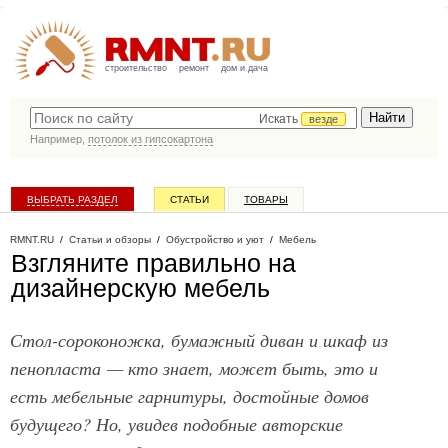
строительство
ремонт
дом и дача
Искать
везде
Например,
потолок из гипсокартона
ВЫБРАТЬ РАЗДЕЛ
СТАТЬИ
ТОВАРЫ
КАТАЛОГ КОМПАНИЙ
RMNT.RU
/
Статьи и обзоры
/
Обустройство и уют
/
Мебель
Взгляните правильно на
дизайнерскую мебель
Стол-сороконожка, бумажный диван и шкаф из
пенопласта — кто знает, может быть, это и
есть мебельные гарнитуры, достойные домов
будущего? Но, увидев подобные авторские