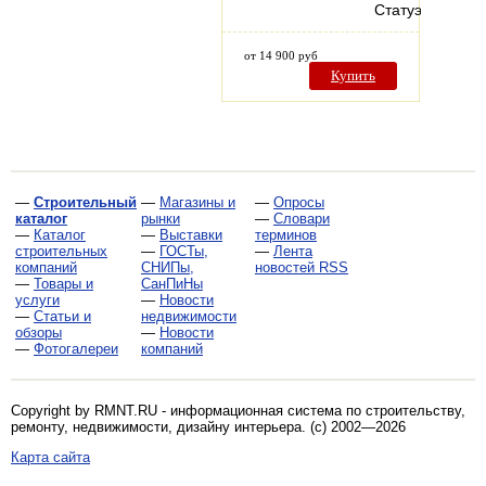
Статуэтка…
от 14 900 руб
Купить
—
Строительный
—
Магазины и
—
Опросы
каталог
рынки
—
Словари
—
Каталог
—
Выставки
терминов
строительных
—
ГОСТы,
—
Лента
компаний
СНИПы,
новостей RSS
—
Товары и
СанПиНы
услуги
—
Новости
—
Статьи и
недвижимости
обзоры
—
Новости
—
Фотогалереи
компаний
Copyright by RMNT.RU - информационная система по
строительству,
ремонту, недвижимости, дизайну интерьера
. (c) 2002—2026
Карта сайта