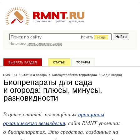
строительство
ремонт
дом и дача
Искать
везде
Например,
межкомнатные двери
ВЫБРАТЬ РАЗДЕЛ
СТАТЬИ
ТОВАРЫ
КАТАЛОГ КОМПАНИЙ
RMNT.RU
/
Статьи и обзоры
/
Благоустройство территории
/
Сад и огород
Биопрепараты для сада
и огорода: плюсы, минусы,
разновидности
В цикле статей, посвящённых
принципам
органического земледелия
, сайт RMNT упоминал
о биопрепаратах. Это средства, созданные на