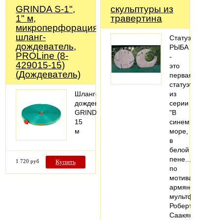
GRINDA S-1",
скульптуры из
1" м,
травертина
микроперфорация,
шланг-
Статуэтка
дождеватель,
РЫБА
PROLine (8-
-
429015-15)
это
(Дождеватель)
первая
статуэтка
Шланг-
из
дождеватель
серии
GRINDA,
"В
15
синем
м
море,
в
белой
пене..."
1 720 руб
Купить
по
мотивам
армянского
мультфильма
Роберта
Саакянца.