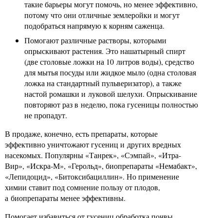
такие барьеры могут помочь, но менее эффективно,
потому что они отличные землеройки и могут
подобраться напрямую к корням саженца.
Помогают различные растворы, которыми
опрыскивают растения. Это нашатырный спирт
(две столовые ложки на 10 литров воды), средство
для мытья посуды или жидкое мыло (одна столовая
ложка на стандартный пульверизатор), а также
настой ромашки и луковой шелухи. Опрыскивание
повторяют раз в неделю, пока гусеницы полностью
не пропадут.
В продаже, конечно, есть препараты, которые
эффективно уничтожают гусениц и других вредных
насекомых. Популярны «Танрек», «Сэмпай», «Итра-
Вир», «Искра-М», «Герольд», биопрепараты «Немабакт»,
«Лепидоцид», «Битоксибациллин». Но применение
химии ставит под сомнение пользу от плодов,
а биопрепараты менее эффективны.
Помогает избавиться от гусениц обработка почвы