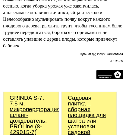
осенью, когда уборка урожая уже закончилась,
а насекомые оставили личинки, яйца и куколки.
Целесообразно мульчировать почву вокруг каждого
плодового дерева, рыхлить грунт, чтобы гусеницам было
труднее передвигаться, бороться с сорняками и не
оставлять упавшие с дерева плоды, которые привлекут
бабочек.
©рмнт.ру, Игорь Максимов
31.05.25
GRINDA S-7,
Садовая
7.5 м,
плитка –
микроперфорация,
сборная
шланг-
площадка для
дождеватель,
шатра или
PROLine (8-
установки
429015-7)
садовой