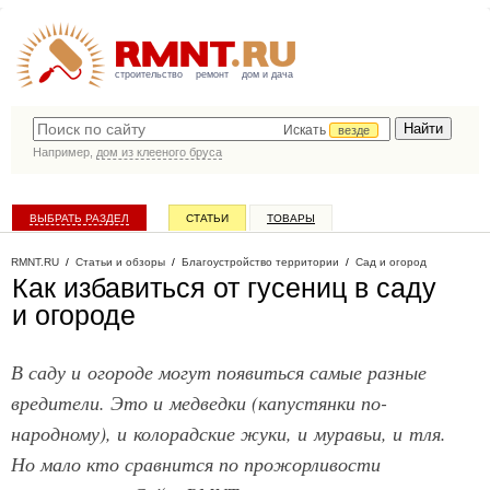
строительство
ремонт
дом и дача
Искать
везде
Например,
дом из клееного бруса
ВЫБРАТЬ РАЗДЕЛ
СТАТЬИ
ТОВАРЫ
КАТАЛОГ КОМПАНИЙ
RMNT.RU
/
Статьи и обзоры
/
Благоустройство территории
/
Сад и огород
Как избавиться от гусениц в саду
и огороде
В саду и огороде могут появиться самые разные
вредители. Это и медведки (капустянки по-
народному), и колорадские жуки, и муравьи, и тля.
Но мало кто сравнится по прожорливости