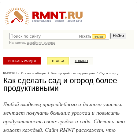
строительство
ремонт
дом и дача
Искать
везде
Например,
дизайн интерьера
ВЫБРАТЬ РАЗДЕЛ
СТАТЬИ
ТОВАРЫ
КАТАЛОГ КОМПАНИЙ
RMNT.RU
/
Статьи и обзоры
/
Благоустройство территории
/
Сад и огород
Как сделать сад и огород более
продуктивными
Любой владелец приусадебного и дачного участка
мечтает получать большие урожаи и повысить
продуктивность своих грядок и сада. Сделать это
может каждый. Сайт RMNT расскажет, что