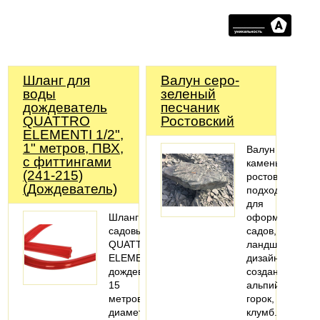
Шланг для
Валун серо-
воды
зеленый
дождеватель
песчаник
QUATTRO
Ростовский
ELEMENTI 1/2",
1" метров, ПВХ,
Валун
с фиттингами
камень
(241-215)
ростовский
(Дождеватель)
подходит
для
Шланг
оформления
садовый
садов,
QUATTRO
ландшафтного
ELEMENTI
дизайна,
дождеватель
создания
15
альпийских
метров,
горок,
диаметр
клумб.