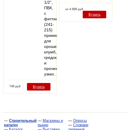
1/2",
ПВХ,
от 4 000 руб
с
Купить
фиттингами
(241-
215)
применяется
для
орошения
клумб,
грядок
и
прочих
узких…
749 руб
Купить
—
Строительный
—
Магазины и
—
Опросы
каталог
рынки
—
Словари
—
Каталог
—
Выставки
терминов