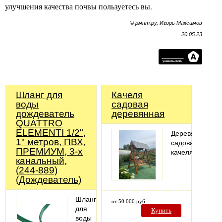
улучшения качества почвы пользуетесь вы.
© рмнт.ру, Игорь Максимов
20.05.23
Шланг для
Качеля
воды
садовая
дождеватель
деревянная
QUATTRO
ELEMENTI 1/2",
Деревянная
1" метров, ПВХ,
садовая
ПРЕМИУМ, 3-х
качеля
канальный,
(244-889)
(Дождеватель)
Шланг
от 50 000 руб
для
Купить
воды