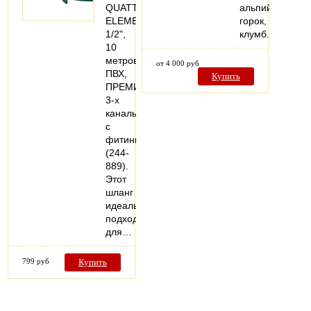
QUATTRO
альпийских
ELEMENTI
горок,
1/2",
клумб.
10
метров,
от 4 000 руб
ПВХ,
Купить
ПРЕМИУМ,
3-х
канальный,
с
фитингами
(244-
889).
Этот
шланг
идеально
подходит
для…
799 руб
Купить