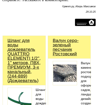
©рмнт.ру, Игорь Максимов
29.10.25
Шланг для
Валун серо-
воды
зеленый
дождеватель
песчаник
QUATTRO
Ростовский
ELEMENTI 1/2",
1" метров, ПВХ,
Валун
ПРЕМИУМ, 3-х
камень
канальный,
ростовский
(244-889)
подходит
(Дождеватель)
для
оформления
Шланг
садов,
для
ландшафтного
воды
дизайна,
дождеватель
создания