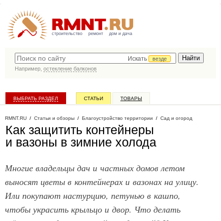
строительство
ремонт
дом и дача
Искать
везде
Например,
остекление балконов
ВЫБРАТЬ РАЗДЕЛ
СТАТЬИ
ТОВАРЫ
КАТАЛОГ КОМПАНИЙ
RMNT.RU
/
Статьи и обзоры
/
Благоустройство территории
/
Сад и огород
Как защитить контейнеры
и вазоны в зимние холода
Многие владельцы дач и частных домов летом
выносят цветы в контейнерах и вазонах на улицу.
Или покупают настурцию, петунью в кашпо,
чтобы украсить крыльцо и двор. Что делать