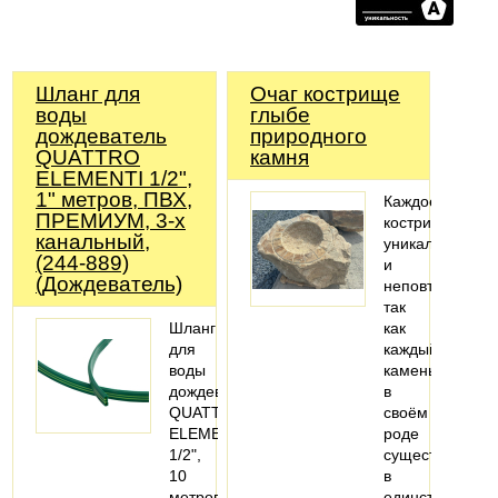
Шланг для
Очаг кострище
воды
глыбе
дождеватель
природного
QUATTRO
камня
ELEMENTI 1/2",
1" метров, ПВХ,
Каждое
ПРЕМИУМ, 3-х
кострище
канальный,
уникально
(244-889)
и
(Дождеватель)
неповторимо
так
Шланг
как
для
каждый
воды
камень
дождеватель
в
QUATTRO
своём
ELEMENTI
роде
1/2",
существует
10
в
метров,
единственном