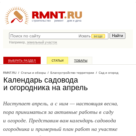
строительство
ремонт
дом и дача
Искать
везде
Например,
земельный участок
ВЫБРАТЬ РАЗДЕЛ
СТАТЬИ
ТОВАРЫ
КАТАЛОГ КОМПАНИЙ
RMNT.RU
/
Статьи и обзоры
/
Благоустройство территории
/
Сад и огород
Календарь садовода
и огородника на апрель
Наступает апрель, а с ним — настоящая весна,
пора приниматься за активные работы в саду
и огороде. Представим вам календарь садовода
огородника и примерный план работ на участке