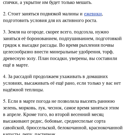
спячки, а укрытие им будет только мешать.
2. Стоит заняться подвязкой малины и
ежевики
,
подготовить условия для их активного роста.
3. Земля на огороде, скорее всего, подсохла, нужно
заняться её боронованием, подпушиванием, подготовкой
грядок к высадке рассады. Во время рыхления почвы
целесообразно внести минеральные удобрения, торф,
древесную золу. План посадки, уверены, вы составили
ещё в марте.
4. За рассадой продолжаем ухаживать в домашних
условиях, высаживать её ещё рано, если только у вас нет
надёжной теплицы.
5. Если в марте погода не позволила высеять раннюю
зелень, морковь, лук, чеснок, самое время заняться этим
в апреле. Кроме того, во второй весенний месяц
высаживают редис, бобовые, среднеспелые сорта
савойской, брюссельской, белокочанной, краснокочанной
капусты, репу, пастернак.