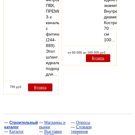
ПВХ,
экземпляре.
ПРЕМИУМ,
Внутренний
3-х
диаметр
канальный,
Кострища:
с
70
фитингами
см
(244-
100…
889).
Этот
от 60 000 до 100 000 руб
шланг
Купить
идеально
подходит
для…
799 руб
Купить
—
Строительный
—
Магазины и
—
Опросы
каталог
рынки
—
Словари
—
Каталог
—
Выставки
терминов