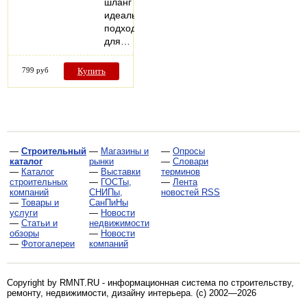
шланг
идеально
подходит
для…
799 руб
Купить
—
Строительный
—
Магазины и
—
Опросы
каталог
рынки
—
Словари
—
Каталог
—
Выставки
терминов
строительных
—
ГОСТы,
—
Лента
компаний
СНИПы,
новостей RSS
—
Товары и
СанПиНы
услуги
—
Новости
—
Статьи и
недвижимости
обзоры
—
Новости
—
Фотогалереи
компаний
Copyright by RMNT.RU - информационная система по
строительству,
ремонту, недвижимости, дизайну интерьера
. (c) 2002—2026