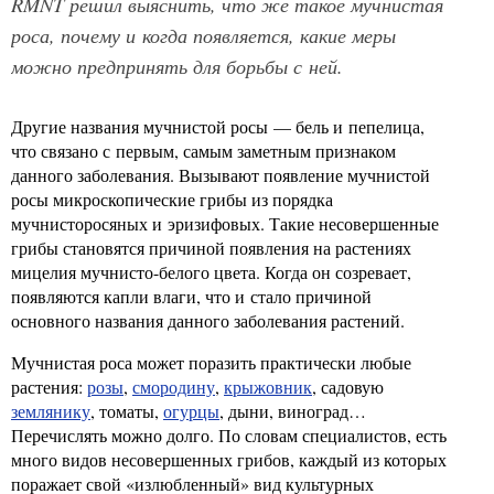
RMNT решил выяснить, что же такое мучнистая
роса, почему и когда появляется, какие меры
можно предпринять для борьбы с ней.
Другие названия мучнистой росы — бель и пепелица,
что связано с первым, самым заметным признаком
данного заболевания. Вызывают появление мучнистой
росы микроскопические грибы из порядка
мучнисторосяных и эризифовых. Такие несовершенные
грибы становятся причиной появления на растениях
мицелия мучнисто-белого цвета. Когда он созревает,
появляются капли влаги, что и стало причиной
основного названия данного заболевания растений.
Мучнистая роса может поразить практически любые
растения:
розы
,
смородину
,
крыжовник
, садовую
землянику
, томаты,
огурцы
, дыни, виноград…
Перечислять можно долго. По словам специалистов, есть
много видов несовершенных грибов, каждый из которых
поражает свой «излюбленный» вид культурных