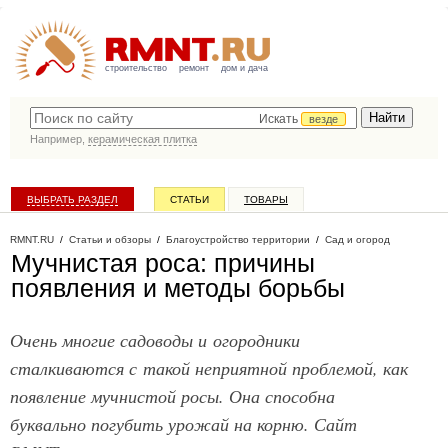
строительство
ремонт
дом и дача
Искать
везде
Например,
керамическая плитка
ВЫБРАТЬ РАЗДЕЛ
СТАТЬИ
ТОВАРЫ
КАТАЛОГ КОМПАНИЙ
RMNT.RU
/
Статьи и обзоры
/
Благоустройство территории
/
Сад и огород
Мучнистая роса: причины
появления и методы борьбы
Очень многие садоводы и огородники
сталкиваются с такой неприятной проблемой, как
появление мучнистой росы. Она способна
буквально погубить урожай на корню. Сайт