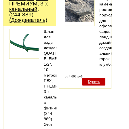
ПРЕМИУМ, 3-х
камень
канальный,
ростовский
(244-889)
подходит
(Дождеватель)
для
оформления
Шланг
садов,
для
ландшафтного
воды
дизайна,
дождеватель
создания
QUATTRO
альпийских
ELEMENTI
горок,
1/2",
клумб.
10
метров,
от 4 000 руб
ПВХ,
Купить
ПРЕМИУМ,
3-х
канальный,
с
фитингами
(244-
889).
Этот