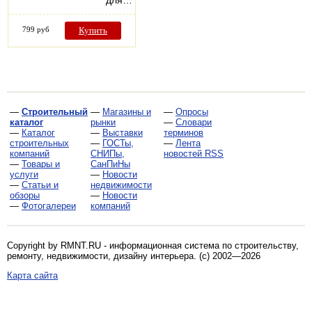
для…
799 руб
Купить
—
Строительный
—
Магазины и
—
Опросы
каталог
рынки
—
Словари
—
Каталог
—
Выставки
терминов
строительных
—
ГОСТы,
—
Лента
компаний
СНИПы,
новостей RSS
—
Товары и
СанПиНы
услуги
—
Новости
—
Статьи и
недвижимости
обзоры
—
Новости
—
Фотогалереи
компаний
Copyright by RMNT.RU - информационная система по
строительству,
ремонту, недвижимости, дизайну интерьера
. (c) 2002—2026
Карта сайта