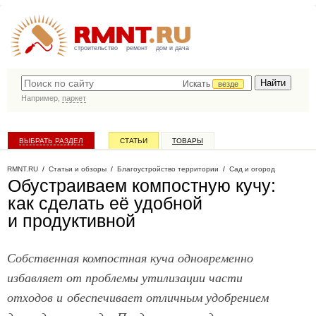
строительство
ремонт
дом и дача
Искать
везде
Например,
паркет
ВЫБРАТЬ РАЗДЕЛ
СТАТЬИ
ТОВАРЫ
КАТАЛОГ КОМПАНИЙ
RMNT.RU
/
Статьи и обзоры
/
Благоустройство территории
/
Сад и огород
Обустраиваем компостную кучу:
как сделать её удобной
и продуктивной
Собственная компостная куча одновременно
избавляет от проблемы утилизации части
отходов и обеспечивает отличным удобрением