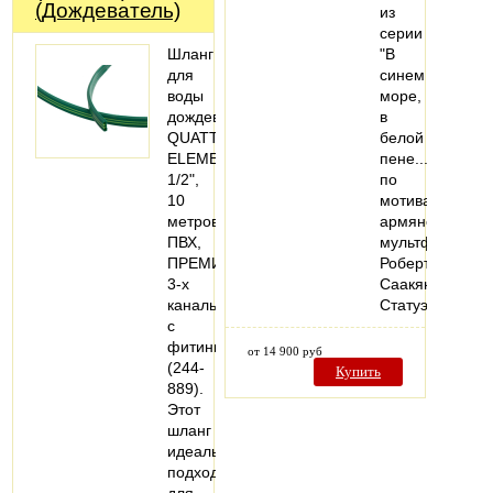
(Дождеватель)
из
серии
Шланг
"В
для
синем
воды
море,
дождеватель
в
QUATTRO
белой
ELEMENTI
пене..."
1/2",
по
10
мотивам
метров,
армянского
ПВХ,
мультфильма
ПРЕМИУМ,
Роберта
3-х
Саакянца.
канальный,
Статуэтка…
с
фитингами
от 14 900 руб
(244-
Купить
889).
Этот
шланг
идеально
подходит