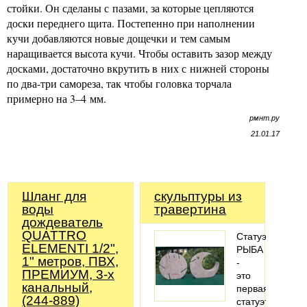
стойки. Он сделаны с пазами, за которые цепляются
доски переднего щита. Постепенно при наполнении
кучи добавляются новые дощечки и тем самым
наращивается высота кучи. Чтобы оставить зазор между
досками, достаточно вкрутить в них с нижней стороны
по два-три самореза, так чтобы головка торчала
примерно на 3–4 мм.
рмнт.ру
21.01.17
Шланг для
скульптуры из
воды
травертина
дождеватель
QUATTRO
Статуэтка
ELEMENTI 1/2",
РЫБА
1" метров, ПВХ,
-
ПРЕМИУМ, 3-х
это
канальный,
первая
(244-889)
статуэтка