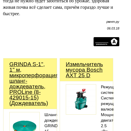
тогда не нужно будет заботиться об урожае, здоровая
живая почва всё сделает сама, причём гораздо лучше и
быстрее.
рмнт.ру
06.03.18
GRINDA S-1",
Измельчитель
1" м,
мусора Bosch
микроперфорация,
AXT 25 D
шланг-
дождеватель,
Режущая
PROLine (8-
система
429015-15)
Система
(Дождеватель)
режущих
валков;
Шланг-
Мощность
дождеватель
двигателя
GRINDA,
2.5