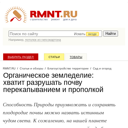
строительство
ремонт
дом и дача
Искать
везде
Например,
потолок из гипсокартона
ВЫБРАТЬ РАЗДЕЛ
СТАТЬИ
ТОВАРЫ
КАТАЛОГ КОМПАНИЙ
RMNT.RU
/
Статьи и обзоры
/
Благоустройство территории
/
Сад и огород
Органическое земледелие:
хватит разрушать почву
перекапыванием и прополкой
Способность Природы приумножать и сохранять
плодородие почвы можно назвать истинным
чудом света. К сожалению, на нашей планете