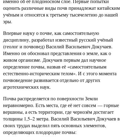
именно об её плодоносном слое. Первые попытки
оценить различные виды почв принадлежат китайским
учёным и относятся к третьему тысячелетию до нашей
эры.
Впервые науку о почве, как самостоятельную
дисциплину, разработал известный русский учёный
(геолог и почвовед) Василий Васильевич Докучаев.
Именно он обосновал представления о земле, как о
живом организме. Докучаев первым дал научное
определение почвы, назвав её «самостоятельным
естественно-историческим телом». И с этого момента
почвоведение развивается отдельно от других
агротехнических наук.
Почва распределяется по поверхности Земли
неравномерно. Есть места, где её нет совсем — горные
вершины, а есть территории, где чернозём достигает
толщины 1,5–2 метра. Василий Васильевич Докучаев в
своих трудах выделил пять основных элементов,
определяющих плодородие почвы: