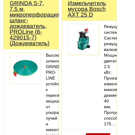
GRINDA S-7,
Измельчитель
7.5 м,
мусора Bosch
микроперфорация,
AXT 25 D
шланг-
дождеватель,
Режущая
PROLine (8-
система
429015-7)
Система
(Дождеватель)
режущих
валков;
ВысококачественныеПрофессионалные
Мощность
шланги
двигателя
GRINDA
2.5
PRO-
кВт;
LINE
Производитель
устойчивы
измельчения
к
максимальный
перегибам,
диаметр
защищены
40
от
мм;
ультрафиолетовых
Пропускная
лучей
способность
и
175…
имеют