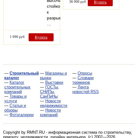
высочайшую
36 900 руб
Купить
стойкость
к
разрывам.
…
1 090 руб
Купить
—
Строительный
—
Магазины и
—
Опросы
каталог
рынки
—
Словари
—
Каталог
—
Выставки
терминов
строительных
—
ГОСТы,
—
Лента
компаний
СНИПы,
новостей RSS
—
Товары и
СанПиНы
услуги
—
Новости
—
Статьи и
недвижимости
обзоры
—
Новости
—
Фотогалереи
компаний
Copyright by RMNT.RU - информационная система по
строительству,
ремонту, недвижимости, дизайну интерьера
. (c) 2002—2026