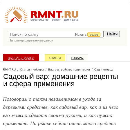
строительство
ремонт
дом и дача
Искать
везде
Например,
деревянные двери
ВЫБРАТЬ РАЗДЕЛ
СТАТЬИ
ТОВАРЫ
КАТАЛОГ КОМПАНИЙ
RMNT.RU
/
Статьи и обзоры
/
Благоустройство территории
/
Сад и огород
Садовый вар: домашние рецепты
и сфера применения
Поговорим о таком незаменимом в уходе за
деревьями средстве, как садовый вар, как и из чего
его можно сделать своими руками, и как нужно
применять. На рынке сейчас очень много средств