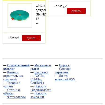
Шланг-
от 5 345 руб
дождеватель
Купить
GRINDA,
15
м
1 720 руб
Купить
—
Строительный
—
Магазины и
—
Опросы
каталог
рынки
—
Словари
—
Каталог
—
Выставки
терминов
строительных
—
ГОСТы,
—
Лента
компаний
СНИПы,
новостей RSS
—
Товары и
СанПиНы
услуги
—
Новости
—
Статьи и
недвижимости
обзоры
—
Новости
—
Фотогалереи
компаний