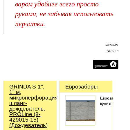
варом удобнее всего просто
руками, не забывая использовать
перчатки.
рмнт.ру
14.05.18
GRINDA S-1",
Еврозаборы
1" м,
микроперфорация,
Еврозабор
шланг-
купить
дождеватель,
PROLine (8-
429015-15)
(Дождеватель)