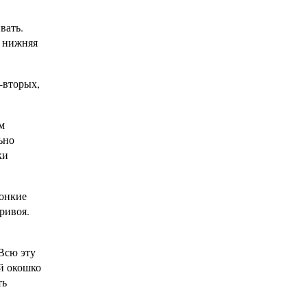
вать.
е нижняя
-вторых,
м
ьно
ки
тонкие
ривоя.
Всю эту
й окошко
ть