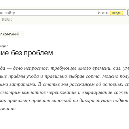
Искать
везде
р,
паркет
ОГ КОМПАНИЙ
огород
ние без проблем
а — дело непростое, требующее много времени, сил, ум
ые приёмы ухода и правильно выбрав сорта, можно пол
ми затратами. В статье мы расскажем об основных с
ссмотрим комнатное черенкование и выращивание сажен
как правильно привить виноград на дикорастущие подвои
ования.