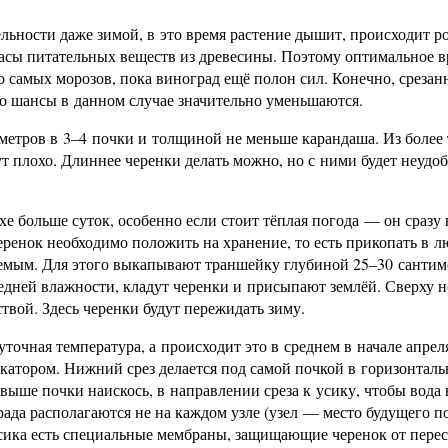
льности даже зимой, в это время растение дышит, происходит р
апасы питательных веществ из древесины. Поэтому оптимальное в
до самых морозов, пока виноград ещё полон сил. Конечно, среза
о шансы в данном случае значительно уменьшаются.
метров в 3–4 почки и толщиной не меньше карандаша. Из более
ут плохо. Длиннее черенки делать можно, но с ними будет неудо
хе больше суток, особенно если стоит тёплая погода — он сразу 
Черенок необходимо положить на хранение, то есть прикопать в 
ляемым. Для этого выкапывают траншейку глубиной 25–30 сантим
редней влажности, кладут черенки и присыпают землёй. Сверху 
твой. Здесь черенки будут пережидать зиму.
точная температура, а происходит это в среднем в начале апрел
екатором. Нижний срез делается под самой почкой в горизонтал
выше почки наискось, в направлении среза к усику, чтобы вода 
рада располагаются не на каждом узле (узел — место будущего по
 усика есть специальные мембраны, защищающие черенок от пере