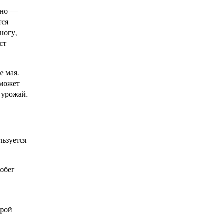
ужно —
тся
ногу,
ст
е мая.
 может
 урожай.
льзуется
обег
ырой