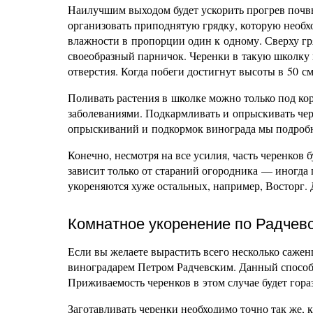
Наилучшим выходом будет ускорить прогрев почвы
организовать приподнятую грядку, которую необх
влажности в пропорции один к одному. Сверху гр
своеобразный парничок. Черенки в такую школку
отверстия. Когда побеги достигнут высоты в 50 см
Поливать растения в школке можно только под ко
заболеваниями. Подкармливать и опрыскивать чер
опрыскиваний и подкормок винограда мы подроб
Конечно, несмотря на все усилия, часть черенков б
зависит только от стараний огородника — иногда 
укореняются хуже остальных, например, Восторг. 
Комнатное укоренение по Радчев
Если вы желаете вырастить всего несколько сажен
виноградарем Петром Радчевским. Данный способ
Приживаемость черенков в этом случае будет гора
Заготавливать черенки необходимо точно так же, к