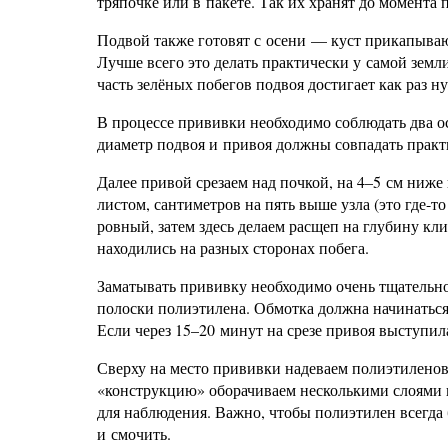
тряпочке или в пакете. Так их хранят до момента 
Подвой также готовят с осени — куст прикапывают
Лучше всего это делать практически у самой зем
часть зелёных побегов подвоя достигает как раз н
В процессе прививки необходимо соблюдать два о
диаметр подвоя и привоя должны совпадать практ
Далее привой срезаем над почкой, на 4–5 см ниже
листом, сантиметров на пять выше узла (это где-
ровный, затем здесь делаем расщеп на глубину кл
находились на разных сторонах побега.
Заматывать прививку необходимо очень тщательно
полоски полиэтилена. Обмотка должна начинаться
Если через 15–20 минут на срезе привоя выступила
Сверху на место прививки надеваем полиэтиленовы
«конструкцию» оборачиваем несколькими слоями г
для наблюдения. Важно, чтобы полиэтилен всегда 
и смочить.