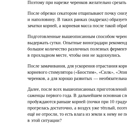
Поэтому при нарезке черенков желательно срезать 
После обрезки секатором отщипывают почку снизу
и наполовину. В таких ранках (надрезах) образует
зачатки корней, а корневая масса после такой обра
Подготовленные вышеописанным способом черенк
выдержать сутки. Опытные виноградари рекоменду
большое количество различных полезных ферменто
в прохладном месте, чтобы они не задохнулись.
После замачивания, для ускорения отрастания кор
корневого стимулятора («Биостим», «Силк», «Эпи
черенков, а для хорошо развитых — необязательна
Далее, после всех вышеописанных приготовлений,
саженцы первого года. В дальнейшем основная сло
пробуждаются раньше корней (почки при 10 градус
прогрелась достаточно, а воздух уже тёплый, поэт
ещё не отросли, то есть влага из земли к нему не 
в этой ситуации?