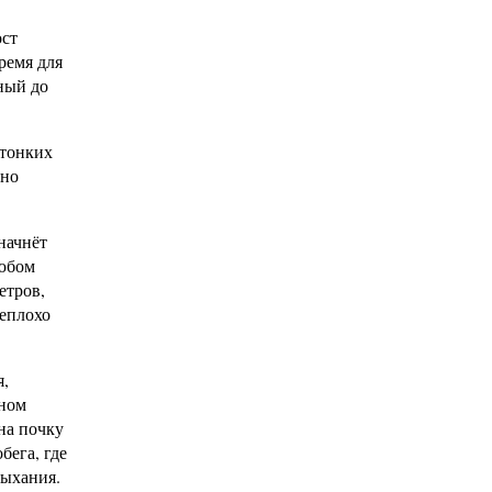
ост
ремя для
нный до
 тонких
бно
начнёт
любом
етров,
неплохо
я,
ьном
на почку
бега, где
сыхания.