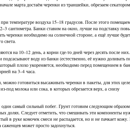
начале марта достаём черенки из траншейки, обрезаем секатором
к при температуре воздуха 15–18 градусов. После этого помещае
2–3 сантиметра. Банки ставим на окно, лучше на подставку пов
ть черенки необходимо на солнечной стороне, а ещё лучше будет
о света.
ются на 10–12 день, а корни где-то дней через десять после них
ги подсасывают воду из банки (естественно, её нужно доливать п
, который плохо укореняется, необходимо перед помещением в ба
рней на 3–4 часа.
и, можно готовиться высаживать черенки в пакеты, для этих цел
из-под молока или сока, в которых обрезается верх, а снизу
м один самый сильный побег. Грунт готовим следующим образом
ных долях. Следует отметить, что смешивать эти компоненты ну
тый в руке комочек смеси не распадается, но и не пачкает кожу.
а саженцев может просто задохнуться.