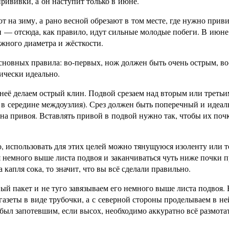
прививки, а он наступит только в июне.
 на зиму, а рано весной обрезают в том месте, где нужно приви
ли — отсюда, как правило, идут сильные молодые побеги. В июн
ужного диаметра и жёсткости.
сновных правила: во-первых, нож должен быть очень острым, во
ически идеально.
 неё делаем острый клин. Подвой срезаем над вторым или третьи
то в середине междоузлия). Срез должен быть поперечный и идеал
ина привоя. Вставлять привой в подвой нужно так, чтобы их поч
, использовать для этих целей можно тянущуюся изоленту или 
 немного выше листа подвоя и заканчиваться чуть ниже почки п
 капля сока, то значит, что вы всё сделали правильно.
й пакет и не туго завязываем его немного выше листа подвоя. 
азеты в виде трубочки, а с северной стороны проделываем в не
был запотевшим, если высох, необходимо аккуратно всё размота