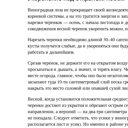
Виноградная лоза не прекращает своей жизнедеяте
корневой системы, а на это тратится энергия и з
нарезки черенков — осень, с начала листопада и 
сокодвижения весной черенок укоренить можно, н
Нарезать черенки необходимо длиной 30–40 санти
кусты получатся слабые, да и укореняться они буд
работать в дальнейшем.
Срезав черенок, не держите его на открытом возду
просыпаться и дышать, а значит, и терять влагу. 
месте огорода, главное, чтобы оно было незатоп
засыпают туда 10-ти сантиметровый слой песка с
накрыть это место соломой или опавшей сухой лис
Весной, когда установится положительная среднесу
черенки достают из укрытия и обрезают острым с
направлении, а верхний — на два-три сантиметра 
не попадала. Следует отметить, что усики у виног
располагается лист и усик). Но именно в районе