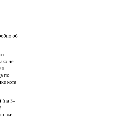
робно об
ют
ако не
ия
да по
нке кота
 (на 3–
й
йте же