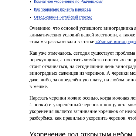
Комнатное укоренение по Радчевскому
Как правильно привить виноград
Отводкование (китайский способ)
Очевидно, что основой успешного виноградника я
климатических условий вашей местности, а такж
этом мы рассказывали в статье
«Умный виноградн
Как уже отмечалось, сегодня существует проблема
перекупщики, а посетить хозяйства опытных специ
стоит отчаиваться, на сегодняшний день виногра
виноградных саженцев из черенков. А черенки мож
даче, либо, за определённую плату, на любом вино
в мешке.
Нарезать черенки можно осенью, когда молодая лоз
4 почки) и укоренённый черенок к концу лета мо
укоренения является загнивание корешков от недос
разберёмся, как правильно укоренить черенок, чт
Укоренение под открытым небом