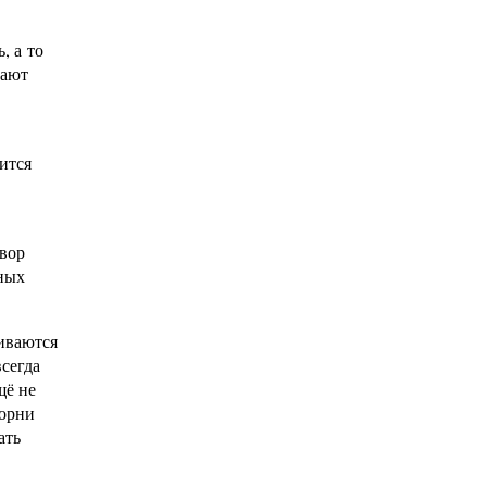
, а то
тают
ится
твор
нных
щиваются
всегда
щё не
корни
ать