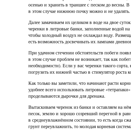
осенью и хранить в траншее с песком до весны. В 
в этом случае нижнюю почку можно и не удалять.
Далее замачиваем их целиком в воде на двое суто
черенки в литровые банки, заполненные водой на 
чтобы холодный воздух не охлаждал воду. Размеща
есть возможность досвечивать их лампами дневног
При удачном стечении обстоятельств побеги появля
в этом случае проблем не возникает, так как побе
необходимости). Если у вас черенки такого сорта
погрузить их нижней частью в стимулятор роста ко
Как только вы заметили, что начинают расти корн
удобнее всего использовать литровые «тетрапаки» 
проделываются дырочки для дренажа.
Вытаскиваем черенок из банки и оставляем на нё
песок, землю и хорошо созревший перегной в рав
в среднеувлажнённом состоянии, то есть когда сжа
грунт переувлажнить, то молодая корневая систем