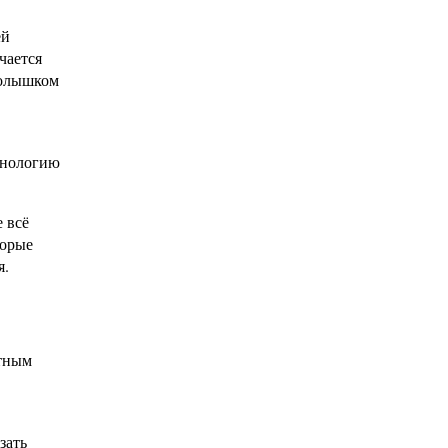
ей
чается
колышком
хнологию
е всё
торые
я.
стным
зать