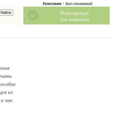
Регистрация
/
Вход для компаний
Регистрация
для компаний
ения
учать
пособах
цев из
 и как