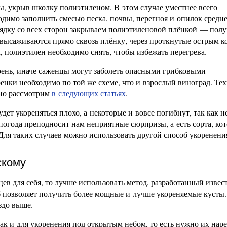
, укрыв школку полиэтиленом. В этом случае уместнее всего
одимо заполнить смесью песка, почвы, перегноя и опилок средн
ядку со всех сторон закрываем полиэтиленовой плёнкой — полу
 высаживаются прямо сквозь плёнку, через проткнутые острым 
, полиэтилен необходимо снять, чтобы избежать перегрева.
рень, иначе саженцы могут заболеть опасными грибковыми
енки необходимо по той же схеме, что и взрослый виноград. Те
но рассмотрим
в следующих статьях
.
удет укореняться плохо, а некоторые и вовсе погибнут, так как н
погода преподносит нам неприятные сюрпризы, а есть сорта, ко
Для таких случаев можно использовать другой способ укоренени
скому
цев для себя, то лучше использовать метод, разработанный изве
 позволяет получить более мощные и лучше укореняемые кусты.
здо выше.
ак и для укоренения под открытым небом, то есть нужно их наре