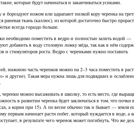
такие, которые будут начинаться и заканчиваться усиками.
 и бороздуют ножом или царапают пилкой кору черенка на треть
ся раневая ткань (каллюс), из которой достаточно быстро прорас
ботки всегда гораздо больше.
и необходимо поместить в ведро и полностью залить водой —
ют добавить в воду столовую ложку мёда, так как в нём содерж
в и стимуляторов роста. Ведро с черенками нужно поставить
ней, нижнюю часть черенков можно на 2–3 часа поместить в рас
н» и другие). Такая мера нужна лишь для подвядших и ослабле
.
 черенки можно высаживать в школку, то есть место, где выра
жность в развитии черенка будет заключаться в том, что почки 
ах, а корни при 15). А по весне обычно так и бывает — земля е
ому первым начинает расти побег, который нуждается в воде, а 
поступает, в результате чего черенок может погибнуть. Что же дел