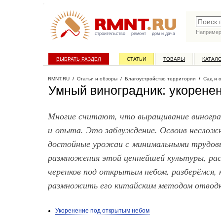
Наприме
строительство
ремонт
дом и дача
ВЫБРАТЬ РАЗДЕЛ
СТАТЬИ
ТОВАРЫ
КАТАЛ
RMNT.RU
/
Статьи и обзоры
/
Благоустройство территории
/
Сад и 
Умный виноградник: укорене
Многие считают, что выращивание виноград
и опыта. Это заблуждение. Освоив несложн
достойные урожаи с минимальными трудовы
размножения этой ценнейшей культуры, ра
черенков под открытым небом, разберёмся, 
размножить его китайским методом отводк
Укоренение под открытым небом