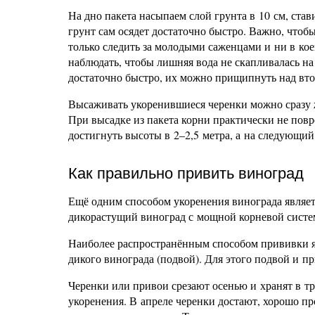
На дно пакета насыпаем слой грунта в 10 см, ста
грунт сам осядет достаточно быстро. Важно, чтобы
только следить за молодыми саженцами и ни в кое
наблюдать, чтобы лишняя вода не скапливалась на
достаточно быстро, их можно прищипнуть над вто
Высаживать укоренившиеся черенки можно сразу ж
При высадке из пакета корни практически не повр
достигнуть высоты в 2–2,5 метра, а на следующи
Как правильно привить виноград
Ещё одним способом укоренения винограда являетс
дикорастущий виноград с мощной корневой систем
Наиболее распространённым способом прививки яв
дикого винограда (подвой). Для этого подвой и п
Черенки или привои срезают осенью и хранят в т
укоренения. В апреле черенки достают, хорошо п