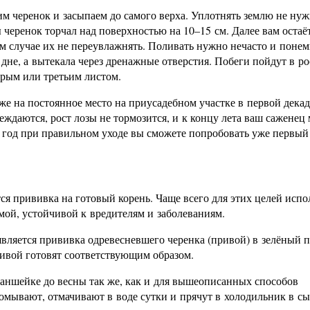
вим черенок и засыпаем до самого верха. Уплотнять землю не н
 черенок торчал над поверхностью на 10–15 см. Далее вам остаё
м случае их не переувлажнять. Поливать нужно нечасто и понем
 дне, а вытекала через дренажные отверстия. Побеги пойдут в ро
рым или третьим листом.
е на постоянное место на приусадебном участке в первой декад
еждаются, рост лозы не тормозится, и к концу лета ваш саженец
й год при правильном уходе вы сможете попробовать уже первый
я прививка на готовый корень. Чаще всего для этих целей испо
ой, устойчивой к вредителям и заболеваниям.
ляется прививка одревесневшего черенка (привой) в зелёный п
ривой готовят соответствующим образом.
раншейке до весны так же, как и для вышеописанных способов
ромывают, отмачивают в воде сутки и прячут в холодильник в с