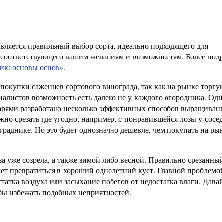
вляется правильный выбор сорта, идеально подходящего для
е соответствующего вашим желаниям и возможностям. Более под
ик: основы основ»
.
 покупки саженцев сортового винограда, так как на рынке торгу
алистов возможность есть далеко не у каждого огородника. Одн
дарями разработано несколько эффективных способов выращиван
но срезать где угодно, например, с понравившейся лозы у сосе
граднике. Но это будет однозначно дешевле, чем покупать на ры
а уже созрела, а также зимой либо весной. Правильно срезанный
жет превратиться в хороший однолетний куст. Главной проблемо
татка воздуха или засыхание побегов от недостатка влаги. Дава
обы избежать подобных неприятностей.