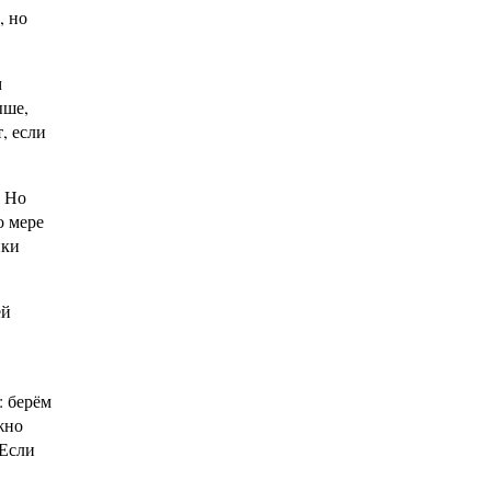
, но
м
ыше,
, если
. Но
о мере
нки
ей
: берём
жно
 Если