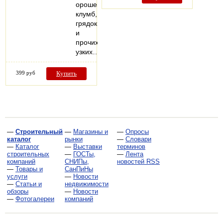
орошения
клумб,
грядок
и
прочих
узких…
399 руб
Купить
—
Строительный
—
Магазины и
—
Опросы
каталог
рынки
—
Словари
—
Каталог
—
Выставки
терминов
строительных
—
ГОСТы,
—
Лента
компаний
СНИПы,
новостей RSS
—
Товары и
СанПиНы
услуги
—
Новости
—
Статьи и
недвижимости
обзоры
—
Новости
—
Фотогалереи
компаний