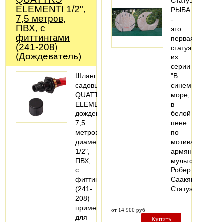
Статуэтка
ELEMENTI 1/2",
РЫБА
7,5 метров,
-
ПВХ, с
это
фиттингами
первая
(241-208)
статуэтка
(Дождеватель)
из
серии
Шланг
"В
садовый
синем
QUATTRO
море,
ELEMENTI
в
дождеватель
белой
7,5
пене..."
метров,
по
диаметр
мотивам
1/2",
армянского
ПВХ,
мультфильма
с
Роберта
фиттингами
Саакянца.
(241-
Статуэтка…
208)
применяется
от 14 900 руб
для
Купить