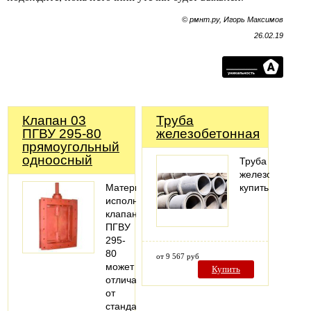
© рмнт.ру, Игорь Максимов
26.02.19
Клапан 03
Труба
ПГВУ 295-80
железобетонная
прямоугольный
одноосный
Труба
железобетонна
Материальное
купить
исполнение
клапана
ПГВУ
295-
80
от 9 567 руб
может
Купить
отличаться
от
стандартного.