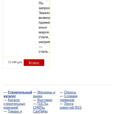
По
запросу
Заказчика,
возможно
применение
иных
марок
стали,
например
—
сталь…
13 200 руб
Купить
—
Строительный
—
Магазины и
—
Опросы
каталог
рынки
—
Словари
—
Каталог
—
Выставки
терминов
строительных
—
ГОСТы,
—
Лента
компаний
СНИПы,
новостей RSS
—
Товары и
СанПиНы