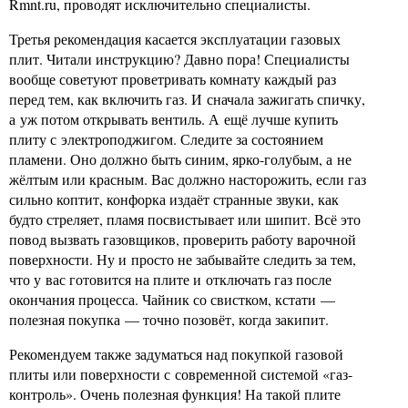
Rmnt.ru, проводят исключительно специалисты.
Третья рекомендация касается эксплуатации газовых
плит. Читали инструкцию? Давно пора! Специалисты
вообще советуют проветривать комнату каждый раз
перед тем, как включить газ. И сначала зажигать спичку,
а уж потом открывать вентиль. А ещё лучше купить
плиту с электроподжигом. Следите за состоянием
пламени. Оно должно быть синим, ярко-голубым, а не
жёлтым или красным. Вас должно насторожить, если газ
сильно коптит, конфорка издаёт странные звуки, как
будто стреляет, пламя посвистывает или шипит. Всё это
повод вызвать газовщиков, проверить работу варочной
поверхности. Ну и просто не забывайте следить за тем,
что у вас готовится на плите и отключать газ после
окончания процесса. Чайник со свистком, кстати —
полезная покупка — точно позовёт, когда закипит.
Рекомендуем также задуматься над покупкой газовой
плиты или поверхности с современной системой «газ-
контроль». Очень полезная функция! На такой плите