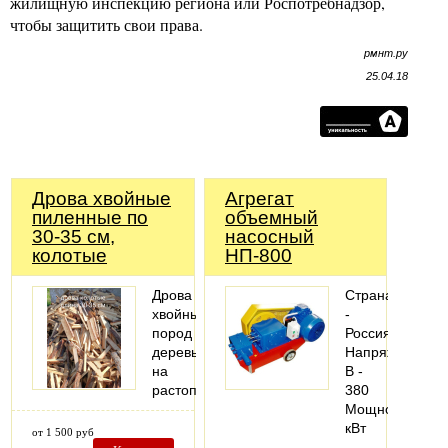
жилищную инспекцию региона или Роспотребнадзор,
чтобы защитить свои права.
рмнт.ру
25.04.18
Дрова хвойные
Агрегат
пиленные по
объемный
30-35 см,
насосный
колотые
НП-800
Дрова
Страна
хвойных
-
пород
Россия
деревьев
Напряжение,
на
В -
растопку
380
Мощность,
кВт
от 1 500 руб
-