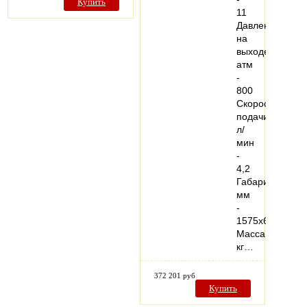
Купить
11
Давление
на
выходе,
атм
-
800
Скорость
подачи,
л/
мин
-
4,2
Габариты,
мм
-
1575х600х725
Масса,
кг…
372 201 руб
Купить