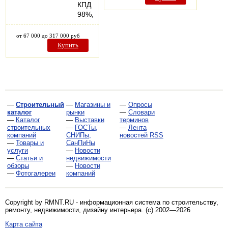
КПД
98%,
от 67 000 до 317 000 руб
Купить
—
Строительный
—
Магазины и
—
Опросы
каталог
рынки
—
Словари
—
Каталог
—
Выставки
терминов
строительных
—
ГОСТы,
—
Лента
компаний
СНИПы,
новостей RSS
—
Товары и
СанПиНы
услуги
—
Новости
—
Статьи и
недвижимости
обзоры
—
Новости
—
Фотогалереи
компаний
Copyright by RMNT.RU - информационная система по
строительству,
ремонту, недвижимости, дизайну интерьера
. (c) 2002—2026
Карта сайта