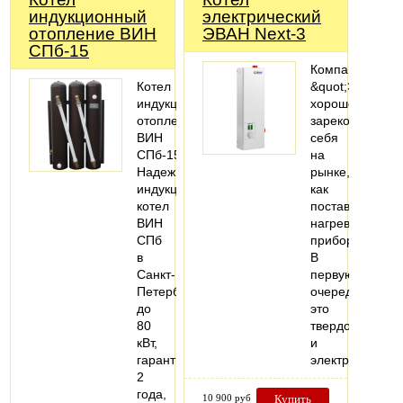
индукционный
электрический
отопление ВИН
ЭВАН Next-3
СПб-15
Компания
Котел
&quot;Эван&quo
индукционный
хорошо
отопление
зарекомендова
ВИН
себя
СПб-15.
на
Надежный
рынке,
индукционный
как
котел
поставщик
ВИН
нагревательны
СПб
приборов.
в
В
Санкт-
первую
Петербурге
очередь
до
это
80
твердотопливн
кВт,
и
гарантия
электрические
2
года,
10 900 руб
Купить