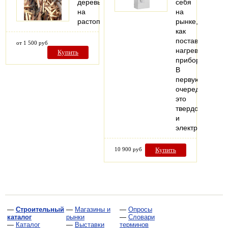
деревьев
себя
на
на
растопку
рынке,
как
поставщик
от 1 500 руб
нагревательны
Купить
приборов.
В
первую
очередь
это
твердотопливн
и
электрические
10 900 руб
Купить
—
Строительный
—
Магазины и
—
Опросы
каталог
рынки
—
Словари
—
Каталог
—
Выставки
терминов