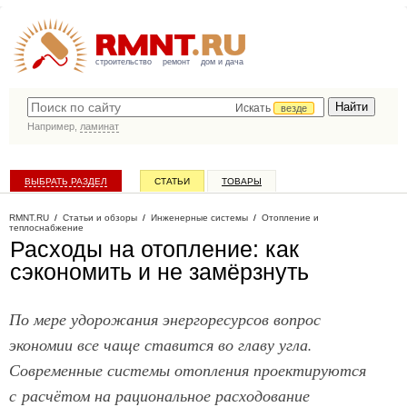
строительство
ремонт
дом и дача
Искать
везде
Например,
ламинат
ВЫБРАТЬ РАЗДЕЛ
СТАТЬИ
ТОВАРЫ
КАТАЛОГ КОМПАНИЙ
RMNT.RU
/
Статьи и обзоры
/
Инженерные системы
/
Отопление и
теплоснабжение
Расходы на отопление: как
сэкономить и не замёрзнуть
По мере удорожания энергоресурсов вопрос
экономии все чаще ставится во главу угла.
Современные системы отопления проектируются
с расчётом на рациональное расходование