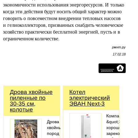
экономичности использования энергоресурсов. И только
когда эти действия будут носить общий характер можно
говорить о повсеместном внедрении тепловых насосов
и гелиоколлекторов, призванных снабдить человеческое
хозяйство практически бесплатной энергией, пусть и в
ограниченном количестве.
рмнт.ру
17.02.18
Дрова хвойные
Котел
пиленные по
электрический
30-35 см,
ЭВАН Next-3
колотые
Компания
Дрова
&quot;Эван&quo
хвойных
хорошо
пород
зарекомендова