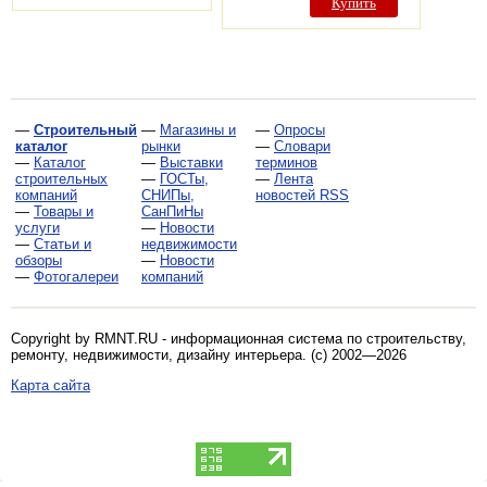
Купить
—
Строительный
—
Магазины и
—
Опросы
каталог
рынки
—
Словари
—
Каталог
—
Выставки
терминов
строительных
—
ГОСТы,
—
Лента
компаний
СНИПы,
новостей RSS
—
Товары и
СанПиНы
услуги
—
Новости
—
Статьи и
недвижимости
обзоры
—
Новости
—
Фотогалереи
компаний
Copyright by RMNT.RU - информационная система по
строительству,
ремонту, недвижимости, дизайну интерьера
. (c) 2002—2026
Карта сайта