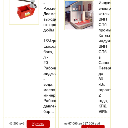
-
Индукционные
Россия
электрические
Диаметр
котлы
выходного
ВИН
отверстия,
СПб
дюйм
промышленные
-
Котлы
1/2&quot;
индукционные
Емкость
ВИН
бака,
СПб
л -
в
20
Санкт-
Рабочая
Петербурге
жидкость
до
-
80
вода,
кВт,
масло
гарантия
минеральное
2
Рабочее
года,
давление,
КПД
бар…
98%.
40 500 руб
Купить
от 67 000 до 317 000 руб