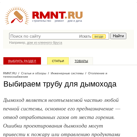
строительство
ремонт
дом и дача
Искать
везде
Например,
дом из клееного бруса
ВЫБРАТЬ РАЗДЕЛ
СТАТЬИ
ТОВАРЫ
КАТАЛОГ КОМПАНИЙ
RMNT.RU
/
Статьи и обзоры
/
Инженерные системы
/
Отопление и
теплоснабжение
Выбираем трубу для дымохода
Дымоход является неотъемлемой частью любой
печной системы, основное его предназначение —
отвод отработанных газов от места горения.
Ошибки проектирования дымохода могут
привести к пожару или отравлению продуктами