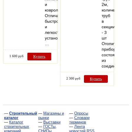
и
2м,
ковролин.
количество
Отличается
труб
быстротой
в
и
секции
легкостью
- 3
установки.
шт
…
Отопительный
прибор,
состоящий
1 600 руб
Купить
из
соединенных…
2 300 руб
Купить
—
Строительный
—
Магазины и
—
Опросы
каталог
рынки
—
Словари
—
Каталог
—
Выставки
терминов
строительных
—
ГОСТы,
—
Лента
компаний
СНИПы,
новостей RSS