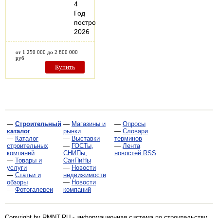
4
Год
постройки:
2026
от 1 250 000 до 2 800 000
руб
Купить
—
Строительный
—
Магазины и
—
Опросы
каталог
рынки
—
Словари
—
Каталог
—
Выставки
терминов
строительных
—
ГОСТы,
—
Лента
компаний
СНИПы,
новостей RSS
—
Товары и
СанПиНы
услуги
—
Новости
—
Статьи и
недвижимости
обзоры
—
Новости
—
Фотогалереи
компаний
Copyright by RMNT.RU - информационная система по
строительству,