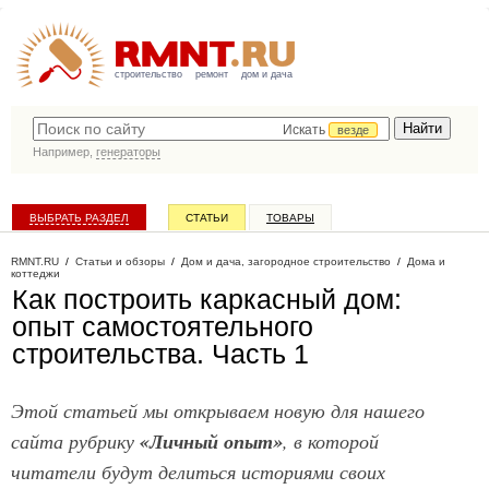
строительство
ремонт
дом и дача
Искать
везде
Например,
генераторы
ВЫБРАТЬ РАЗДЕЛ
СТАТЬИ
ТОВАРЫ
КАТАЛОГ КОМПАНИЙ
RMNT.RU
/
Статьи и обзоры
/
Дом и дача, загородное строительство
/
Дома и
коттеджи
Как построить каркасный дом:
опыт самостоятельного
строительства. Часть 1
Этой статьей мы открываем новую для нашего
сайта рубрику
«Личный опыт»
, в которой
читатели будут делиться историями своих