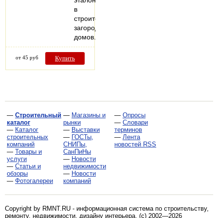
эталоном
в
строительстве
загородных
домов.
от 45 руб
Купить
—
Строительный
—
Магазины и
—
Опросы
каталог
рынки
—
Словари
—
Каталог
—
Выставки
терминов
строительных
—
ГОСТы,
—
Лента
компаний
СНИПы,
новостей RSS
—
Товары и
СанПиНы
услуги
—
Новости
—
Статьи и
недвижимости
обзоры
—
Новости
—
Фотогалереи
компаний
Copyright by RMNT.RU - информационная система по
строительству,
ремонту, недвижимости, дизайну интерьера
. (c) 2002—2026