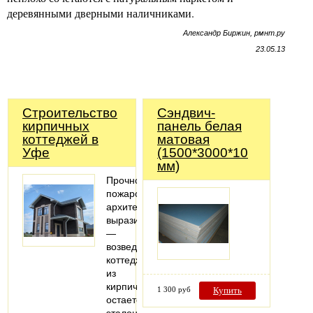
деревянными дверными наличниками.
Александр Биржин, рмнт.ру
23.05.13
Строительство
Сэндвич-
кирпичных
панель белая
коттеджей в
матовая
Уфе
(1500*3000*10
мм)
Прочность,
пожаробезопасность,
архитектурная
выразительность
—
возведение
коттеджей
из
кирпича
1 300 руб
Купить
остается