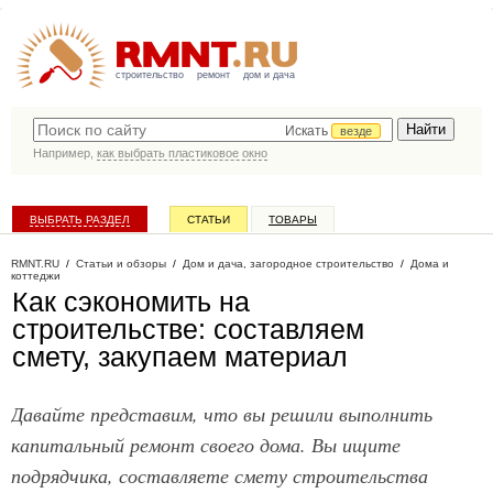
строительство
ремонт
дом и дача
Искать
везде
Например,
как выбрать пластиковое окно
ВЫБРАТЬ РАЗДЕЛ
СТАТЬИ
ТОВАРЫ
КАТАЛОГ КОМПАНИЙ
RMNT.RU
/
Статьи и обзоры
/
Дом и дача, загородное строительство
/
Дома и
коттеджи
Как сэкономить на
строительстве: составляем
смету, закупаем материал
Давайте представим, что вы решили выполнить
капитальный ремонт своего дома. Вы ищите
подрядчика, составляете смету строительства