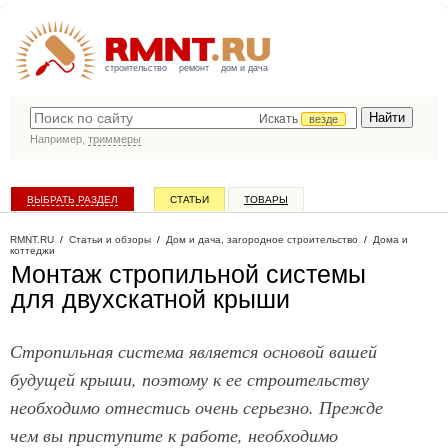
строительство
ремонт
дом и дача
Искать
везде
Например,
триммеры
ВЫБРАТЬ РАЗДЕЛ
СТАТЬИ
ТОВАРЫ
КАТАЛОГ КОМПАНИЙ
RMNT.RU
/
Статьи и обзоры
/
Дом и дача, загородное строительство
/
Дома и
коттеджи
Монтаж стропильной системы
для двухскатной крыши
Стропильная система является основой вашей
будущей крыши, поэтому к ее строительству
необходимо отнестись очень серьезно. Прежде
чем вы приступите к работе, необходимо