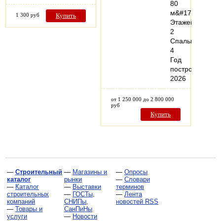
80
м&#178;
1 300 руб
Купить
Этажей:
2
Спальни:
4
Год
постройки:
2026
от 1 250 000 до 2 800 000
руб
Купить
—
Строительный
—
Магазины и
—
Опросы
каталог
рынки
—
Словари
—
Каталог
—
Выставки
терминов
строительных
—
ГОСТы,
—
Лента
компаний
СНИПы,
новостей RSS
—
Товары и
СанПиНы
услуги
—
Новости