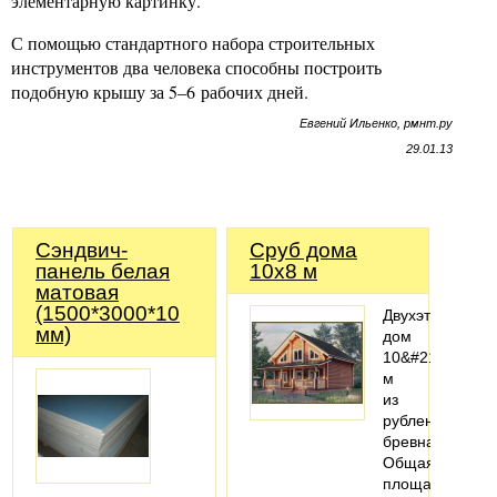
элементарную картинку.
С помощью стандартного набора строительных
инструментов два человека способны построить
подобную крышу за 5–6 рабочих дней.
Евгений Ильенко, рмнт.ру
29.01.13
Сэндвич-
Сруб дома
панель белая
10x8 м
матовая
(1500*3000*10
Двухэтажный
мм)
дом
10&#215;8
м
из
рубленого
бревна
Общая
площадь: